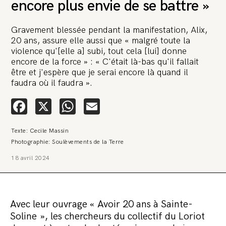
encore plus envie de se battre »
Gravement blessée pendant la manifestation, Alix,
20 ans, assure elle aussi que « malgré toute la
violence qu'[elle a] subi, tout cela [lui] donne
encore de la force » : « C'était là-bas qu'il fallait
être et j'espère que je serai encore là quand il
🚨 L’heure est grave. Une
faudra où il faudra ».
multinationale tente d’anéantir La
Relève et La Peste 🤯
Facebook
X
WhatsApp
Email
🔥 Le groupe Pierre Fabre, qui pèse 3,2 milliards d’euros, nous
Texte: Cecile Massin
attaque en justice. Vous savez comment cela s’appelle ?
Une procédure bâillon. Notre tort ? Avoir voulu protéger
Photographie: Soulèvements de la Terre
l’anonymat d’un habitant inquiet pour sa santé. Et aujourd’hui elle
veut nous faire taire. Cette procédure bâillon vise à nous affaiblir et,
18 avril 2024
peut-être, à nous faire disparaître. Pour nous sauver, nous lançons
aujourd’hui une grande campagne de soutien avec un premier
objectif de vendre 2 000 livres en un mois.
Continuer de lire l’article
Avec leur ouvrage « Avoir 20 ans à Sainte-
Soline », les chercheurs du collectif du Loriot