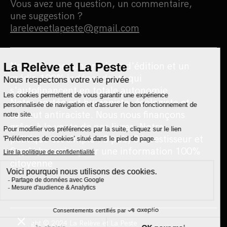
Vous avez une question, un commentaire,
une suggestion ?
lareleveetlapeste@gmail.com
Nous sommes une maison d'édition et un
média 100% indépendants qui
s'autofinancent en totale autonomie.
Notre portée est humaniste, écologiste et
surtout antiraciste. Nous nous finançons
grâce à la vente de nos livres. Notre
politique est simple : 0 pub, 0 investisseur et
0 prêt bancaire pour une information 100%
citoyenne
Copyright © 2024 La Relève et La Peste