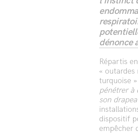
l’instinct
endommage
respiratoi
potentiel
dénonce a
Répartis en
« outardes r
turquoise »
pénétrer à 
son drapeau
installatio
dispositif 
empêcher d