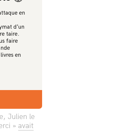
 attaque en
nymat d’un
eu lieu
re taire.
us faire
 par
ande
 milliers de
livres en
répression
manifestant
, Julien le
erci »
avait