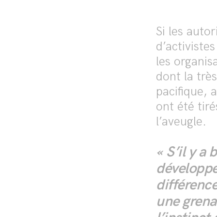
Si les auto
d’activiste
les organi
dont la trè
pacifique, a
ont été tiré
l’aveugle.
« S’il y a
développer
différenc
une grena