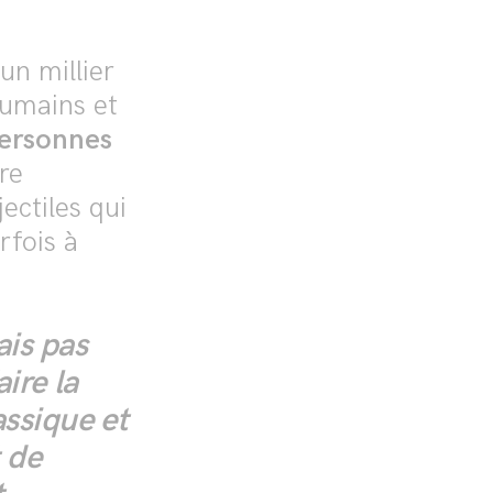
un millier
humains et
personnes
re
jectiles qui
rfois à
ais pas
ire la
ssique et
 de