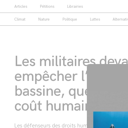
Articles
Pétitions
Librairies
Vous cherchez un média alternatif ? Un média en
Climat
Nature
Politique
Luttes
Alternati
Les militaires deva
empêcher l’accès à
bassine, quel qu’en
coût humain »
Les défenseurs des droits humains dénoncent 