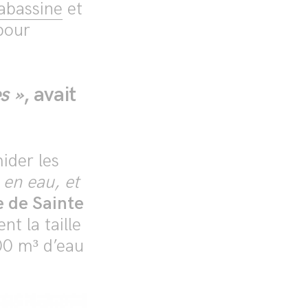
gabassine
et
pour
s »
, avait
ider les
 en eau, et
 de Sainte
t la taille
00 m³ d’eau