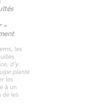
t
ultés
r »
ment
tems, les
uilles
ice, d’y
uipe plante
r les
ce à un
 de les