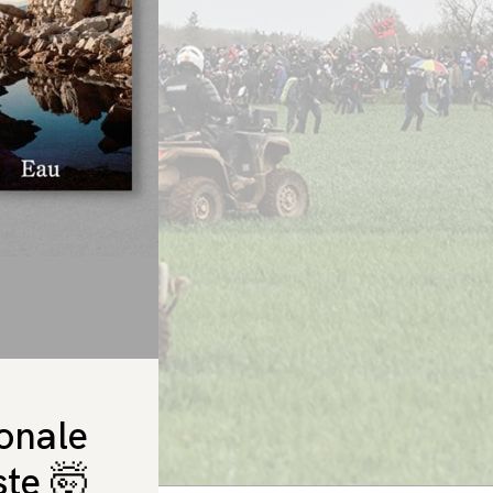
ionale
ste 🤯