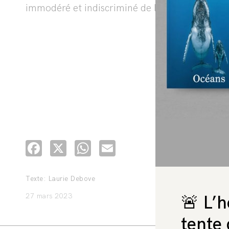
immodéré et indiscriminé de la force »
Facebook
X
WhatsApp
Email
Texte: Laurie Debove
27 mars 2023
🚨 L’h
tente 