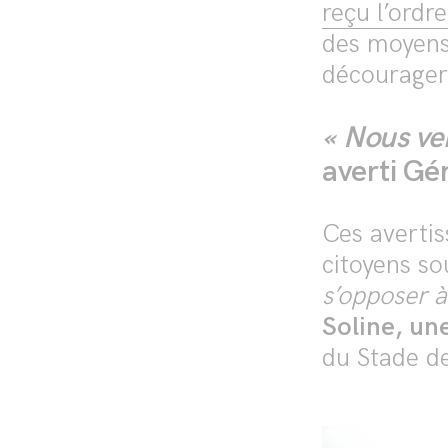
reçu l’ordr
des moyens 
décourager
« Nous ve
averti Gé
Ces avertis
citoyens s
s’opposer 
Soline, un
du Stade d