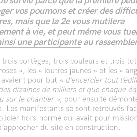
 de survie parce que la première peu
r vos poumons et créer des diffic
res, mais que la 2e vous mutilera
lement à vie, et peut même vous tue
insi une participante
au rassemble
 trois cortèges, trois couleurs et trois to
oses », les « loutres jaunes » et les « ang
 avaient pour but
« d’encercler tout l’édif
des dizaines de milliers et que chaque éq
 sur le chantier »
, pour ensuite démonte
ns. Les manifestants se sont retrouvés fa
policier hors-norme qui avait pour mission
’approcher du site en construction.