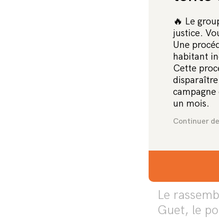
🔥 Le group
justice. V
Une procéd
Le rassemb
habitant in
Cette procé
dans les D
disparaîtr
l’ampleur d
campagne d
personnes 
un mois.
dont elle a
Continuer de l
oscille enc
Une répre
Le rassembl
Guet, le po