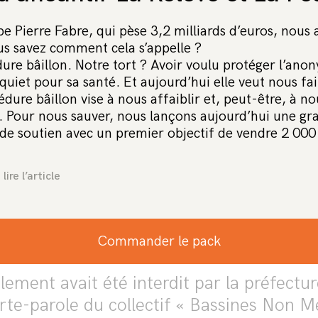
e Pierre Fabre, qui pèse 3,2 milliards d’euros, nous
ous savez comment cela s’appelle ?
ure bâillon. Notre tort ? Avoir voulu protéger l’ano
lement contre les mégabassines qui a 
quiet pour sa santé. Et aujourd’hui elle veut nous fai
dure bâillon vise à nous affaiblir et, peut-être, à no
eux-Sèvres ce weekend a été historique
e. Pour nous sauver, nous lançons aujourd’hui une gr
e la mobilisation, avec des dizaines de
e soutien avec un premier objectif de vendre 2 000 
venues du monde entier, mais aussi la 
 fait l’objet. Plongé dans le coma, un 
ire l’article
ore entre la vie et la mort.
ssion féroce
Commander le pack
ement avait été interdit par la préfecture
rte-parole du collectif « Bassines Non M