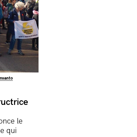
onsanto
ructrice
once le
e qui