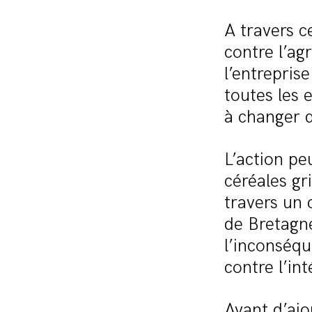
A travers c
contre l’ag
l’entrepris
toutes les 
à changer d
L’action pe
céréales gr
travers un 
de Bretagne
l’inconséqu
contre l’in
Avant d’ajo