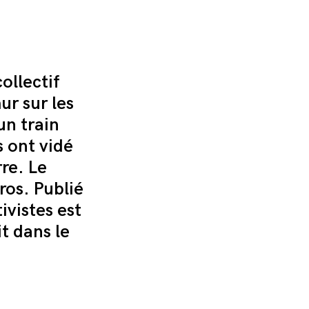
ollectif
ur sur les
un train
s ont vidé
re. Le
ros. Publié
ivistes est
it dans le