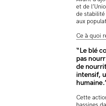
et de l’Uni
de stabilit
aux populati
Ce à quoi r
“Le blé c
pas nourr
de nourri
intensif, 
humaine.
Cette acti
bassines da