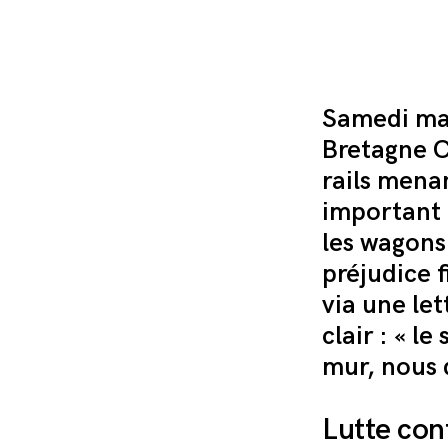
Samedi mat
Bretagne C
rails menan
important d
les wagons
préjudice f
via une let
clair : « l
mur, nous 
Lutte cont