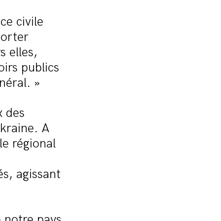
ce civile
horter
 elles,
oirs publics
énéral. »
x des
Ukraine. A
le régional
és, agissant
e notre pays