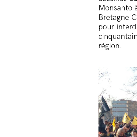
Monsanto à
Bretagne Co
pour interd
cinquantain
région.