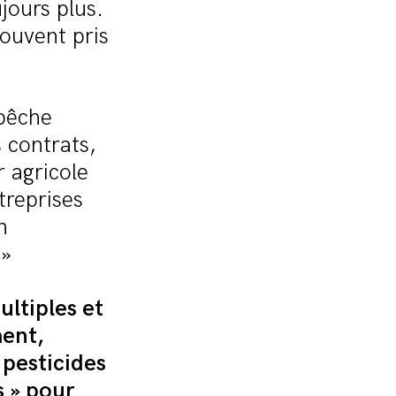
jours plus.
souvent pris
 pêche
 contrats,
 agricole
treprises
n
.»
ltiples et
ment,
e pesticides
s » pour