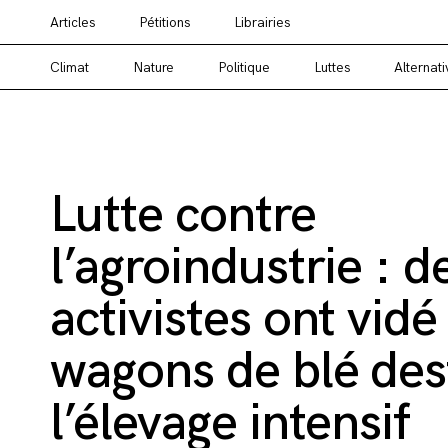
Articles
Pétitions
Librairies
Vous cherchez un média alternatif ? Un média en
Climat
Nature
Politique
Luttes
Alternati
Lutte contre
l’agroindustrie : d
activistes ont vidé
wagons de blé des
l’élevage intensif