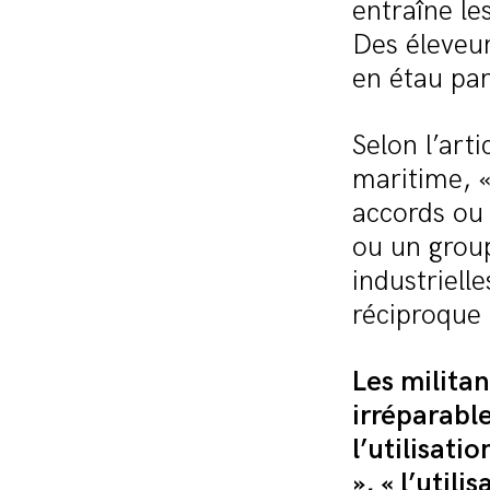
entraîne le
Des éleveur
en étau par
Selon l’art
maritime, «
accords ou 
ou un group
industriell
réciproque 
Les milita
irréparable
l’utilisati
», « l’util