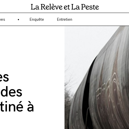
gagé sur l'écologie et l'environnement ? La Relève et la Peste est un 
ves
Enquête
Entretien
es
 des
tiné à