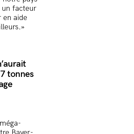
 un facteur
r en aide
lleurs.»
’aurait
 7 tonnes
vage
s méga-
tre Bayer-