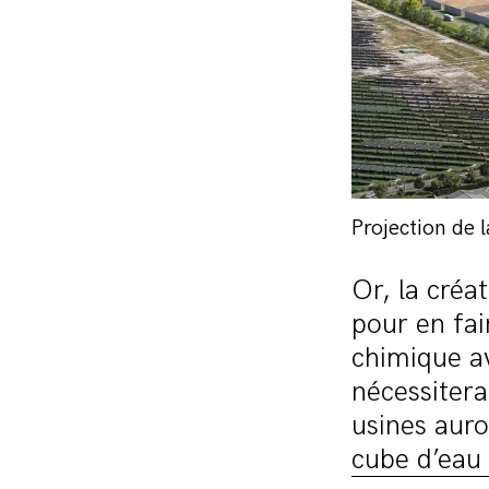
Projection de 
Or, la créa
pour en fai
chimique av
nécessitera 
usines aur
cube d’eau