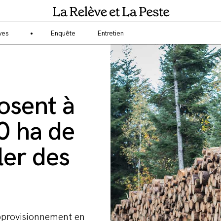
gagé sur l'écologie et l'environnement ? La Relève et la Peste est un 
ves
Enquête
Entretien
osent à
0 ha de
ler des
approvisionnement en