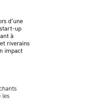
ors d’une
start-up
rant à
et riverains
on impact
 chants
 les