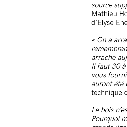
source sup
Mathieu Ho
d’Elyse En
« On a arra
remembreme
arrache auj
Il faut 30 
vous fourni
auront été 
technique d
Le bois n’es
Pourquoi me