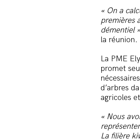
« On a calc
premières a
démentiel 
la réunion.
La PME Elys
promet seu
nécessaires
d’arbres da
agricoles e
« Nous avo
représente
La filière k