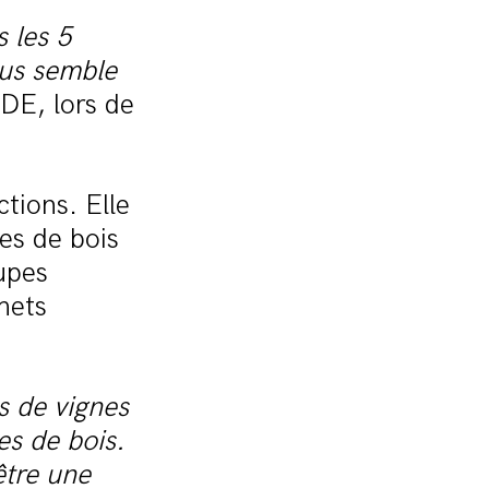
s les 5
ous semble
E, lors de
tions. Elle
es de bois
upes
hets
s de vignes
s de bois.
 être une