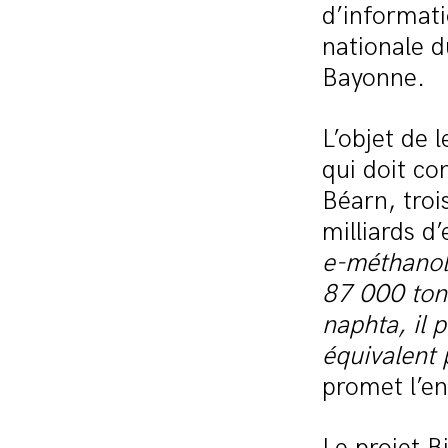
d’informati
nationale d
Bayonne.
L’objet de 
qui doit co
Béarn, troi
milliards d
e-méthanol,
87 000 ton
naphta, il 
équivalent 
promet l’en