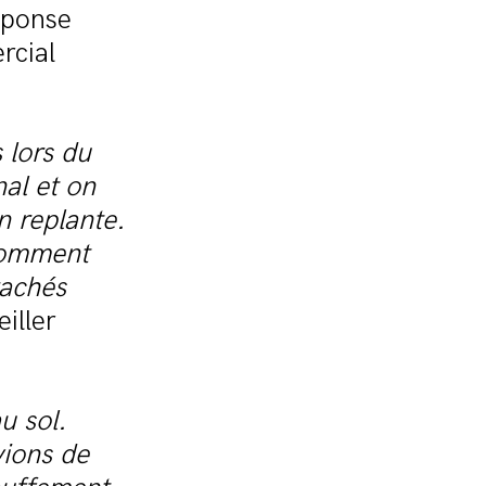
éponse
rcial
 lors du
al et on
n replante.
 comment
rachés
iller
u sol.
vions de