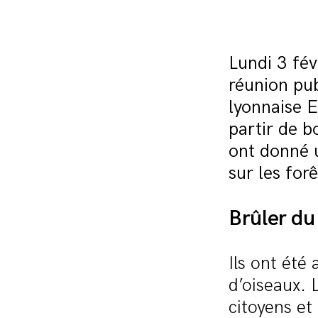
Lundi 3 fév
réunion pub
lyonnaise E
partir de b
ont donné u
sur les for
Brûler du 
Ils ont été
d’oiseaux. 
citoyens et