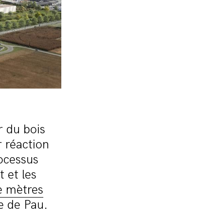
r du bois
r réaction
rocessus
t et les
e mètres
e de Pau.