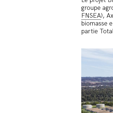
Le projet B
groupe agro
FNSEA
), A
biomasse en
partie Tota