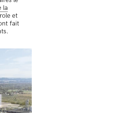
ires le
 la
role et
nt fait
ts.