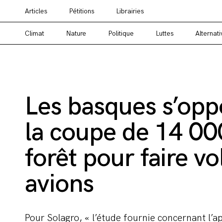
Articles
Pétitions
Librairies
Vous cherchez un média alternatif ? Un média en
Climat
Nature
Politique
Luttes
Alternati
Les basques s’opp
la coupe de 14 00
forêt pour faire vo
avions
Pour Solagro, « l’étude fournie concernant l’