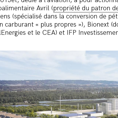
ioTJet, dédié à l’aviation, a pour actionna
alimentaire Avril (
propriété du patron de
xens (spécialisé dans la conversion de pét
 carburant « plus propres »), Bionext (do
lEnergies et le CEA) et IFP Investissemen