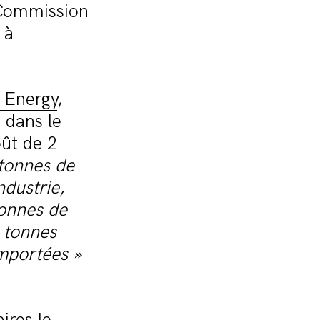
 Commission
 à
e Energy
,
, dans le
ût de 2
tonnes de
ndustrie,
tonnes de
0 tonnes
importées »