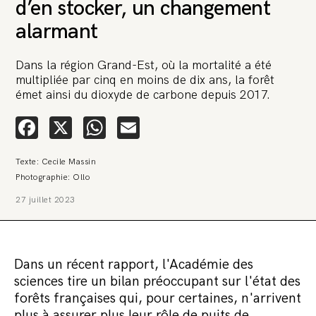
d’en stocker, un changement
alarmant
Dans la région Grand-Est, où la mortalité a été
multipliée par cinq en moins de dix ans, la forêt
émet ainsi du dioxyde de carbone depuis 2017.
🚨 L’heure est grave. Une
Facebook
X
WhatsApp
Email
multinationale tente d’anéantir La
Relève et La Peste 🤯
Texte: Cecile Massin
Photographie: Ollo
🔥 Le groupe Pierre Fabre, qui pèse 3,2 milliards d’euros, nous
attaque en justice. Vous savez comment cela s’appelle ?
27 juillet 2023
Une procédure bâillon. Notre tort ? Avoir voulu protéger
l’anonymat d’un habitant inquiet pour sa santé. Et aujourd’hui elle
veut nous faire taire. Cette procédure bâillon vise à nous affaiblir et,
peut-être, à nous faire disparaître. Pour nous sauver, nous lançons
aujourd’hui une grande campagne de soutien avec un premier
objectif de vendre 2 000 livres en un mois.
Dans un récent rapport, l'Académie des
sciences tire un bilan préoccupant sur l'état des
Continuer de lire l’article
forêts françaises qui, pour certaines, n'arrivent
plus à assurer plus leur rôle de puits de