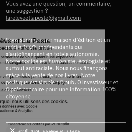
Vous avez une question, un commentaire,
une suggestion ?
lareleveetlapeste@gmail.com
Nous sommes une maison d'édition et un
média 100% indépendants qui
s'autofinancent en totale autonomie.
Notre portée est humaniste, écologiste et
surtout antiraciste. Nous nous finançons
grâce à la vente de nos livres. Notre
politique est simple : 0 pub, 0 investisseur et
0 prêt bancaire pour une information 100%
citoyenne
Copyright © 2024 La Relève et La Peste