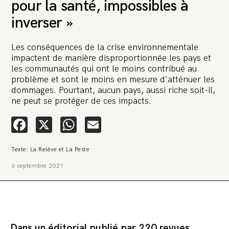
pour la santé, impossibles à
inverser »
Les conséquences de la crise environnementale
impactent de manière disproportionnée les pays et
les communautés qui ont le moins contribué au
🚨 L’heure est grave. Une
problème et sont le moins en mesure d'atténuer les
multinationale tente d’anéantir La
dommages. Pourtant, aucun pays, aussi riche soit-il,
ne peut se protéger de ces impacts.
Relève et La Peste 🤯
Facebook
X
WhatsApp
Email
🔥 Le groupe Pierre Fabre, qui pèse 3,2 milliards d’euros, nous
attaque en justice. Vous savez comment cela s’appelle ?
Une procédure bâillon. Notre tort ? Avoir voulu protéger
Texte: La Relève et La Peste
l’anonymat d’un habitant inquiet pour sa santé. Et aujourd’hui elle
veut nous faire taire. Cette procédure bâillon vise à nous affaiblir et,
6 septembre 2021
peut-être, à nous faire disparaître. Pour nous sauver, nous lançons
aujourd’hui une grande campagne de soutien avec un premier
objectif de vendre 2 000 livres en un mois.
Continuer de lire l’article
Dans un éditorial publié par 220 revues