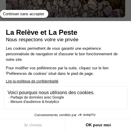
L’Islande a arrêté 21 activistes engagés
contre la chasse aux baleines, ils vont être
expulsés
LUTTE LOCALE