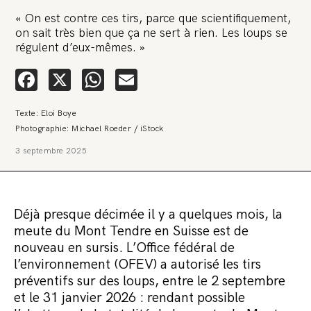
« On est contre ces tirs, parce que scientifiquement,
on sait très bien que ça ne sert à rien. Les loups se
régulent d’eux-mêmes. »
Facebook
X
WhatsApp
Email
Texte: Eloi Boye
Photographie: Michael Roeder / iStock
🚨 L’heure est grave. Une
3 septembre 2025
multinationale tente d’anéantir La
Relève et La Peste 🤯
🔥 Le groupe Pierre Fabre, qui pèse 3,2 milliards d’euros, nous
Déjà presque décimée il y a quelques mois, la
attaque en justice. Vous savez comment cela s’appelle ?
Une procédure bâillon. Notre tort ? Avoir voulu protéger
meute du Mont Tendre en Suisse est de
l’anonymat d’un habitant inquiet pour sa santé. Et aujourd’hui elle
nouveau en sursis. L’Office fédéral de
veut nous faire taire. Cette procédure bâillon vise à nous affaiblir et,
peut-être, à nous faire disparaître. Pour nous sauver, nous lançons
l’environnement (OFEV) a autorisé les tirs
aujourd’hui une grande campagne de soutien avec un premier
préventifs sur des loups, entre le 2 septembre
objectif de vendre 2 000 livres en un mois.
et le 31 janvier 2026 : rendant possible
Continuer de lire l’article