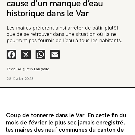
cause d’un manque d’eau
historique dans le Var
Les maires préfèrent ainsi arrêter de bâtir plutôt
que de se retrouver dans une situation où ils ne
pourront pas fournir de l’eau à tous les habitants.
🚨 L’heure est grave. Une
Facebook
X
WhatsApp
Email
multinationale tente d’anéantir La
Relève et La Peste 🤯
Texte: Augustin Langlade
🔥 Le groupe Pierre Fabre, qui pèse 3,2 milliards d’euros, nous
28 février 2023
attaque en justice. Vous savez comment cela s’appelle ?
Une procédure bâillon. Notre tort ? Avoir voulu protéger
l’anonymat d’un habitant inquiet pour sa santé. Et aujourd’hui elle
veut nous faire taire. Cette procédure bâillon vise à nous affaiblir et,
peut-être, à nous faire disparaître. Pour nous sauver, nous lançons
aujourd’hui une grande campagne de soutien avec un premier
objectif de vendre 2 000 livres en un mois.
Coup de tonnerre dans le Var. En cette fin du
Continuer de lire l’article
mois de février le plus sec jamais enregistré,
les maires des neuf communes du canton de