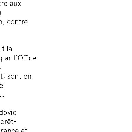
tre aux
a
n, contre
t la
par l’Office
s
t, sont en
e
s…
dovic
forêt-
France et