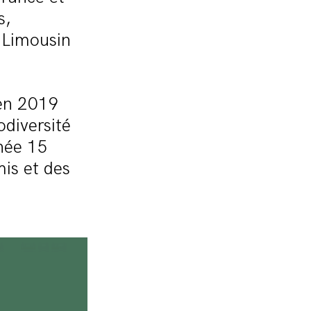
s,
 Limousin
 en 2019
odiversité
née 15
mis et des