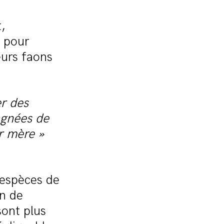
,
e pour
eurs faons
er des
agnées de
ur mère »
 espèces de
on de
sont plus