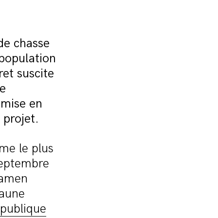
de chasse
rpopulation
et suscite
de
 mise en
 projet.
me le plus
septembre
examen
faune
 publique