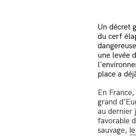
Un décret 
du cerf éla
dangereuse 
une levée d
l'environne
place a déj
En France, 
grand d’Eu
au dernier 
favorable d
sauvage,
l