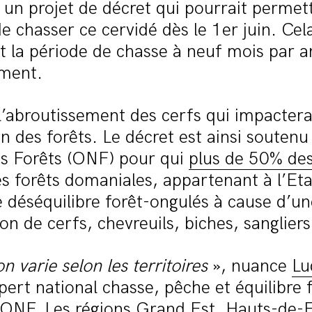
un projet de décret qui pourrait permet
e chasser ce cervidé dès le 1er juin. Cel
t la période de chasse à neuf mois par a
ement.
l’abroutissement des cerfs qui impacterai
n des forêts. Le décret est ainsi soutenu 
es Forêts (ONF) pour qui
plus de 50% de
s forêts domaniales, appartenant à l’Eta
e déséquilibre forêt-ongulés à cause d’un
on de cerfs, chevreuils, biches, sanglier
on varie selon les territoires
», nuance
Lu
xpert national chasse, pêche et équilibre 
l’ONF. Les régions Grand Est, Hauts-de-