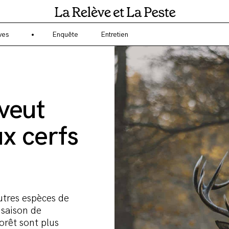
gagé sur l'écologie et l'environnement ? La Relève et la Peste est un 
ves
Enquête
Entretien
veut
ux cerfs
utres espèces de
 saison de
orêt sont plus