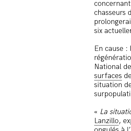
concernant 
chasseurs d
prolongerai
six actuell
En cause : 
régénératio
National d
surfaces
de
situation d
surpopulati
«
La situati
Lanzillo
, e
ongulés à 