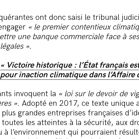
quérantes ont donc saisi le tribunal judic
 engager
« le premier contentieux climati
ttre une banque commerciale face à se
légales »
.
:
« Victoire historique : l’État français es
our inaction climatique dans l’Affaire d
ants invoquent la
« loi sur le devoir de vi
res »
. Adopté en 2017, ce texte unique
plus grandes entreprises françaises d’ide
 toutes les atteintes à la sécurité, aux dr
à l’environnement qui pourraient résult