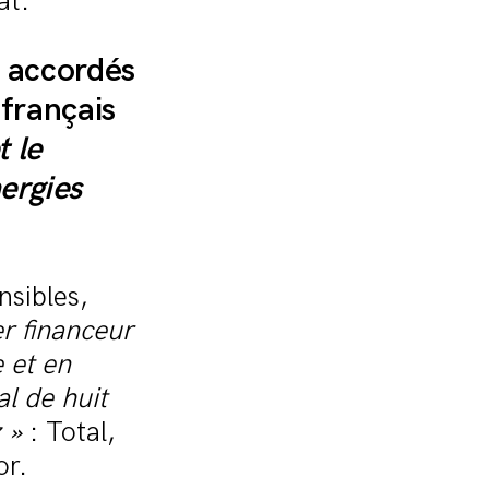
at.
s accordés
 français
t le
ergies
nsibles,
r financeur
 et en
l de huit
 »
: Total,
or.