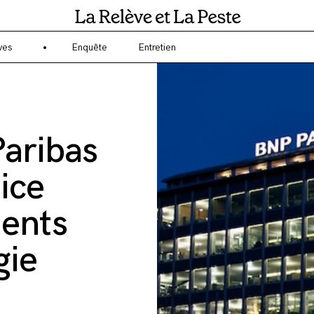
gagé sur l'écologie et l'environnement ? La Relève et la Peste est un 
ves
Enquête
Entretien
Paribas
tice
ments
gie