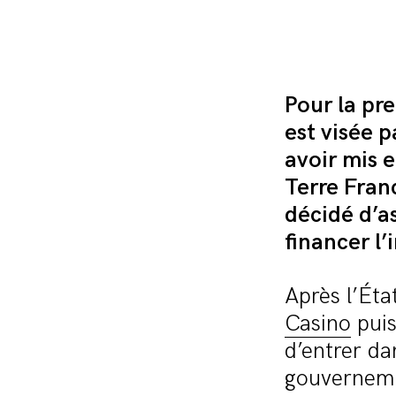
Pour la pr
est visée 
avoir mis 
Terre Fran
décidé d’as
financer l’
Après l’Ét
Casino
pui
d’entrer da
gouverneme