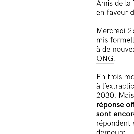
Amis de la
en faveur d
Mercredi 26
mis formel
à de nouvea
ONG
.
En trois mo
à l’extract
2030. Mais
réponse off
sont encor
répondent 
demeure