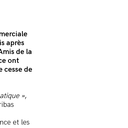
merciale
is après
Amis de la
ce ont
e cesse de
matique »
,
ribas
ce et les