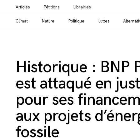
Articles
Pétitions
Librairies
Vous cherchez un média alternatif ? Un média en
Climat
Nature
Politique
Luttes
Alternati
Historique : BNP 
est attaqué en jus
pour ses finance
aux projets d’éner
fossile