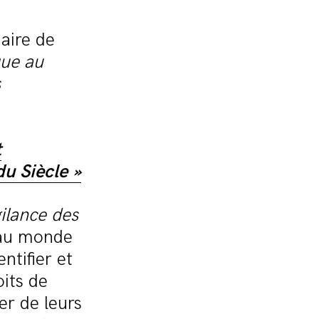
iaire de
que au
s
t
u Siècle »
gilance des
 au monde
ntifier et
oits de
er de leurs