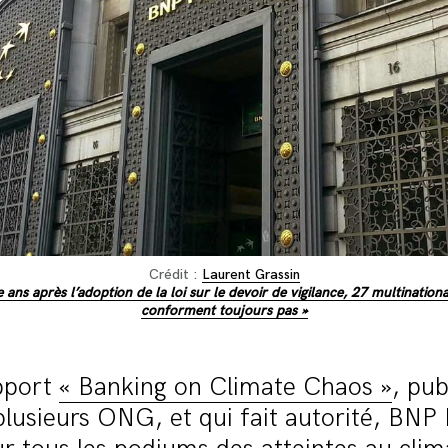
Crédit :
Laurent Grassin
 ans après l’adoption de la loi sur le devoir de vigilance, 27 multinationa
conforment toujours pas »
apport
« Banking on Climate Chaos »
, pub
lusieurs ONG, et qui fait autorité, BNP 