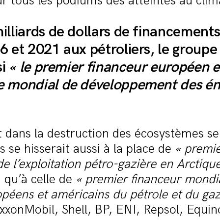
sur tous les podiums des atteintes au clim
illiards de dollars de financement
6 et 2021 aux pétroliers, le groupe
si
« le premier financeur européen e
 mondial de développement des én
t dans la destruction des écosystèmes se
 se hisserait aussi à la place de
« premie
 l’exploitation pétro-gazière en Arctique
i qu’à celle de
« premier financeur mondia
péens et américains du pétrole et du gaz
xonMobil, Shell, BP, ENI, Repsol, Equin