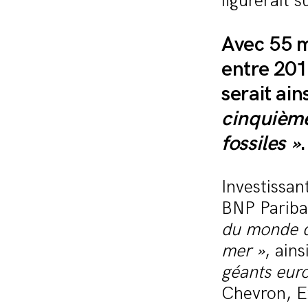
figurerait 
Avec 55 m
entre 201
serait ain
cinquième
fossiles »
.
Investissan
BNP Paribas
du monde de
mer »
, ains
géants euro
Chevron, Ex