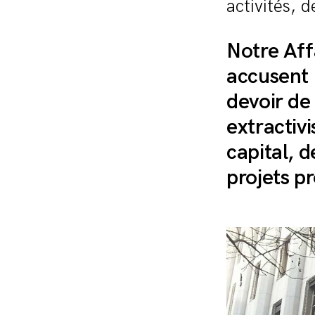
activités, d
Notre Aff
accusent 
devoir de
extractivi
capital, 
projets p