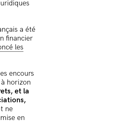
uridiques
ançais a été
n financier
oncé les
ses encours
z à horizon
ts, et la
ciations,
t ne
 mise en