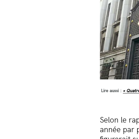
Lire aussi :
« Quatre
Selon le r
année par p