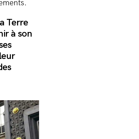
ncements.
a Terre
ir à son
ses
 leur
des