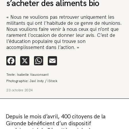
s’acheter des aliments bio
« Nous ne voulions pas retrouver uniquement les
militants qui ont l’habitude de ce genre de réunions.
Nous voulions faire venir à nous ceux qui n’ont que
rarement l’occasion de donner leur avis. C’est de
l’éducation populaire qui trouve son
🚨 L’heure est grave. Une
accomplissement dans l’action. »
multinationale tente d’anéantir La
Relève et La Peste 🤯
Facebook
X
WhatsApp
Email
🔥 Le groupe Pierre Fabre, qui pèse 3,2 milliards d’euros, nous
Texte: Isabelle Vauconsant
attaque en justice. Vous savez comment cela s’appelle ?
Une procédure bâillon. Notre tort ? Avoir voulu protéger
Photographie: Javi indy / iStock
l’anonymat d’un habitant inquiet pour sa santé. Et aujourd’hui elle
veut nous faire taire. Cette procédure bâillon vise à nous affaiblir et,
23 octobre 2024
peut-être, à nous faire disparaître. Pour nous sauver, nous lançons
aujourd’hui une grande campagne de soutien avec un premier
objectif de vendre 2 000 livres en un mois.
Continuer de lire l’article
Depuis le mois d’avril, 400 citoyens de la
Gironde bénéficient d’un dispositif