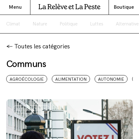
Menu
Boutique
Climat
Nature
Politique
Luttes
Alternative
← Toutes les catégories
Communs
AGROÉCOLOGIE
ALIMENTATION
AUTONOMIE
C
ALTERNATIVES