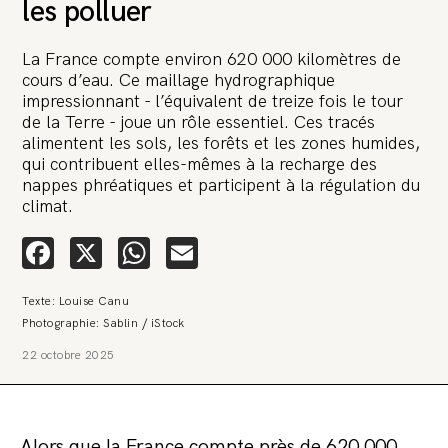
les polluer
La France compte environ 620 000 kilomètres de
cours d’eau. Ce maillage hydrographique
impressionnant - l’équivalent de treize fois le tour
de la Terre - joue un rôle essentiel. Ces tracés
alimentent les sols, les forêts et les zones humides,
🚨 L’heure est grave. Une
qui contribuent elles-mêmes à la recharge des
multinationale tente d’anéantir La
nappes phréatiques et participent à la régulation du
Relève et La Peste 🤯
climat.
Facebook
X
WhatsApp
Email
🔥 Le groupe Pierre Fabre, qui pèse 3,2 milliards d’euros, nous
attaque en justice. Vous savez comment cela s’appelle ?
Une procédure bâillon. Notre tort ? Avoir voulu protéger
l’anonymat d’un habitant inquiet pour sa santé. Et aujourd’hui elle
Texte: Louise Canu
veut nous faire taire. Cette procédure bâillon vise à nous affaiblir et,
Photographie: Sablin / iStock
peut-être, à nous faire disparaître. Pour nous sauver, nous lançons
aujourd’hui une grande campagne de soutien avec un premier
22 octobre 2025
objectif de vendre 2 000 livres en un mois.
Continuer de lire l’article
Alors que la France compte près de 620 000