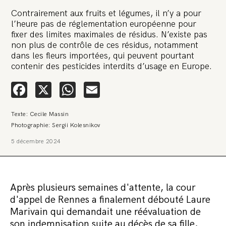
Contrairement aux fruits et légumes, il n’y a pour
l’heure pas de réglementation européenne pour
fixer des limites maximales de résidus. N’existe pas
non plus de contrôle de ces résidus, notamment
dans les fleurs importées, qui peuvent pourtant
contenir des pesticides interdits d’usage en Europe.
🚨 L’heure est grave. Une
Facebook
X
WhatsApp
Email
multinationale tente d’anéantir La
Relève et La Peste 🤯
Texte: Cecile Massin
🔥 Le groupe Pierre Fabre, qui pèse 3,2 milliards d’euros, nous
Photographie: Sergii Kolesnikov
attaque en justice. Vous savez comment cela s’appelle ?
Une procédure bâillon. Notre tort ? Avoir voulu protéger
5 décembre 2024
l’anonymat d’un habitant inquiet pour sa santé. Et aujourd’hui elle
veut nous faire taire. Cette procédure bâillon vise à nous affaiblir et,
peut-être, à nous faire disparaître. Pour nous sauver, nous lançons
aujourd’hui une grande campagne de soutien avec un premier
objectif de vendre 2 000 livres en un mois.
Après plusieurs semaines d'attente, la cour
Continuer de lire l’article
d'appel de Rennes a finalement débouté Laure
Marivain qui demandait une réévaluation de
son indemnisation suite au décès de sa fille,