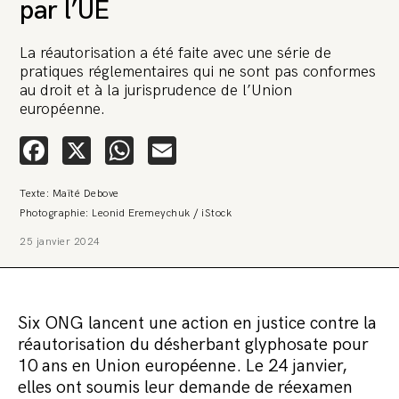
par l’UE
La réautorisation a été faite avec une série de
pratiques réglementaires qui ne sont pas conformes
au droit et à la jurisprudence de l’Union
européenne.
Facebook
X
WhatsApp
Email
🚨 L’heure est grave. Une
multinationale tente d’anéantir La
Relève et La Peste 🤯
Texte: Maïté Debove
Photographie: Leonid Eremeychuk / iStock
🔥 Le groupe Pierre Fabre, qui pèse 3,2 milliards d’euros, nous
25 janvier 2024
attaque en justice. Vous savez comment cela s’appelle ?
Une procédure bâillon. Notre tort ? Avoir voulu protéger
l’anonymat d’un habitant inquiet pour sa santé. Et aujourd’hui elle
veut nous faire taire. Cette procédure bâillon vise à nous affaiblir et,
peut-être, à nous faire disparaître. Pour nous sauver, nous lançons
Six ONG lancent une action en justice contre la
aujourd’hui une grande campagne de soutien avec un premier
objectif de vendre 2 000 livres en un mois.
réautorisation du désherbant glyphosate pour
10 ans en Union européenne. Le 24 janvier,
Continuer de lire l’article
elles ont soumis leur demande de réexamen