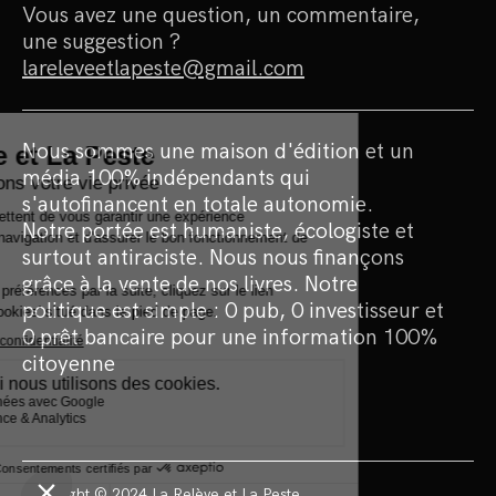
Vous avez une question, un commentaire,
une suggestion ?
lareleveetlapeste@gmail.com
Nous sommes une maison d'édition et un
média 100% indépendants qui
s'autofinancent en totale autonomie.
Notre portée est humaniste, écologiste et
surtout antiraciste. Nous nous finançons
grâce à la vente de nos livres. Notre
politique est simple : 0 pub, 0 investisseur et
0 prêt bancaire pour une information 100%
citoyenne
Copyright © 2024 La Relève et La Peste