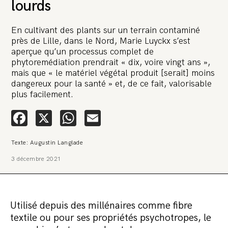
lourds
En cultivant des plants sur un terrain contaminé
près de Lille, dans le Nord, Marie Luyckx s’est
aperçue qu’un processus complet de
phytoremédiation prendrait « dix, voire vingt ans »,
mais que « le matériel végétal produit [serait] moins
🚨 L’heure est grave. Une
dangereux pour la santé » et, de ce fait, valorisable
multinationale tente d’anéantir La
plus facilement.
Relève et La Peste 🤯
Facebook
X
WhatsApp
Email
🔥 Le groupe Pierre Fabre, qui pèse 3,2 milliards d’euros, nous
attaque en justice. Vous savez comment cela s’appelle ?
Une procédure bâillon. Notre tort ? Avoir voulu protéger
Texte: Augustin Langlade
l’anonymat d’un habitant inquiet pour sa santé. Et aujourd’hui elle
veut nous faire taire. Cette procédure bâillon vise à nous affaiblir et,
3 décembre 2021
peut-être, à nous faire disparaître. Pour nous sauver, nous lançons
aujourd’hui une grande campagne de soutien avec un premier
objectif de vendre 2 000 livres en un mois.
Continuer de lire l’article
Utilisé depuis des millénaires comme fibre
textile ou pour ses propriétés psychotropes, le