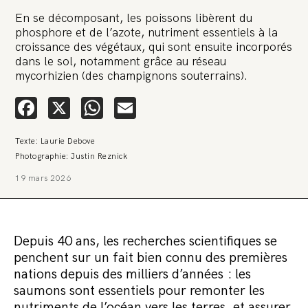
En se décomposant, les poissons libèrent du
phosphore et de l’azote, nutriment essentiels à la
croissance des végétaux, qui sont ensuite incorporés
dans le sol, notamment grâce au réseau
mycorhizien (des champignons souterrains).
🚨 L’heure est grave. Une
Facebook
X
WhatsApp
Email
multinationale tente d’anéantir La
Relève et La Peste 🤯
Texte: Laurie Debove
Photographie: Justin Reznick
🔥 Le groupe Pierre Fabre, qui pèse 3,2 milliards d’euros, nous
19 mars 2026
attaque en justice. Vous savez comment cela s’appelle ?
Une procédure bâillon. Notre tort ? Avoir voulu protéger
l’anonymat d’un habitant inquiet pour sa santé. Et aujourd’hui elle
veut nous faire taire. Cette procédure bâillon vise à nous affaiblir et,
peut-être, à nous faire disparaître. Pour nous sauver, nous lançons
aujourd’hui une grande campagne de soutien avec un premier
Depuis 40 ans, les recherches scientifiques se
objectif de vendre 2 000 livres en un mois.
penchent sur un fait bien connu des premières
Continuer de lire l’article
nations depuis des milliers d’années : les
saumons sont essentiels pour remonter les
nutriments de l’océan vers les terres, et assurer