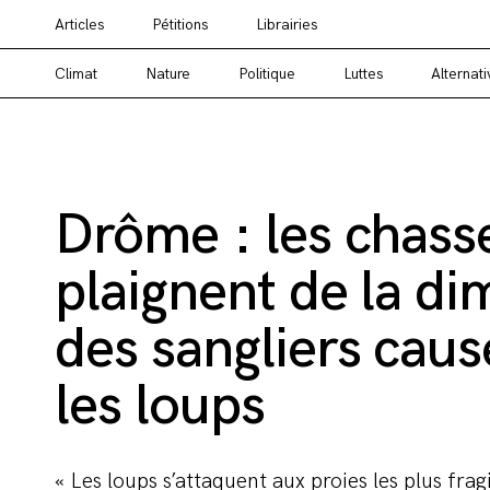
Articles
Pétitions
Librairies
Vous cherchez un média alternatif ? Un média en
Climat
Nature
Politique
Luttes
Alternati
Drôme : les chass
plaignent de la di
des sangliers cau
les loups
« Les loups s’attaquent aux proies les plus frag