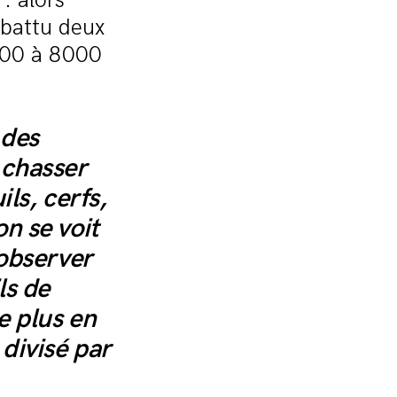
: alors
abattu deux
7000 à 8000
 des
 chasser
ls, cerfs,
n se voit
’observer
ls de
e plus en
 divisé par