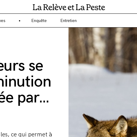
gagé sur l'écologie et l'environnement ? La Relève et la Peste est un 
ves
Enquête
Entretien
eurs se
minution
sée par…
iles, ce qui permet à