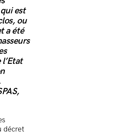
es
qui est
clos, ou
t a été
hasseurs
es
l’Etat
on
,
SPAS,
es
 décret