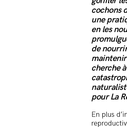
gonfler le
cochons d
une pratiq
en les nou
promulgué
de nourrir
maintenir
cherche à 
catastrop
naturalis
pour La Re
En plus d’in
reproductiv