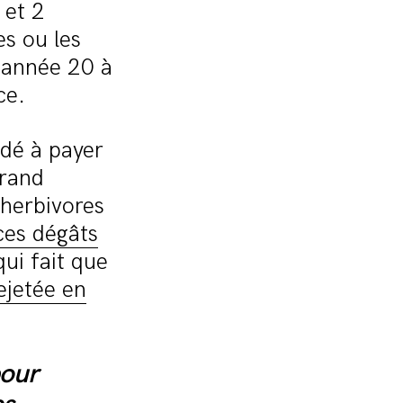
 et 2
es ou les
 année 20 à
ce.
dé à payer
grand
herbivores
ces dégâts
ui fait que
jetée en
pour