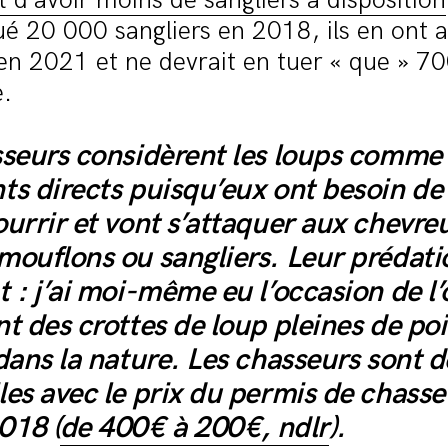
t d’avoir moins de sangliers à disposition
tué 20 000 sangliers en 2018, ils en ont 
 en 2021 et ne devrait en tuer « que » 
e.
sseurs considèrent les loups comme
ts directs puisqu’eux ont besoin de
urrir et vont s’attaquer aux chevreui
mouflons ou sangliers. Leur prédatio
 : j’ai moi-même eu l’occasion de l
t des crottes de loup pleines de poi
dans la nature. Les chasseurs sont d
es avec le prix du permis de chasse
018 (
de 400€ à 200€, ndlr
).