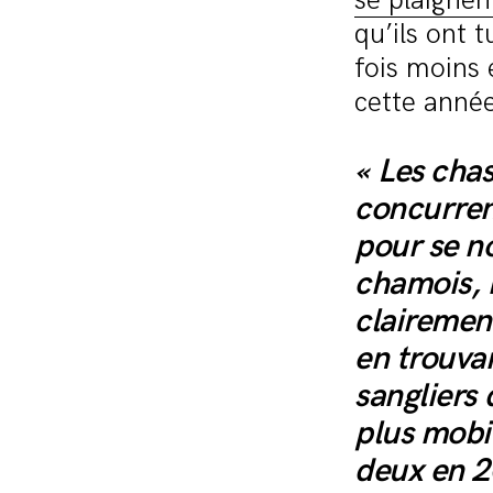
se plaignen
qu’ils ont 
fois moins
cette anné
« Les cha
concurren
pour se no
chamois, 
clairement
en trouvan
sangliers 
plus mobil
deux en 2