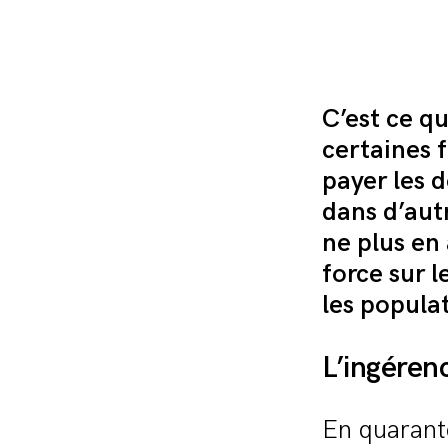
C’est ce qu
certaines 
payer les d
dans d’aut
ne plus en
force sur l
les popula
L’ingéren
En quarante