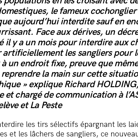
s populations en les croisant avec d
omestiques, le fameux cochonglier 
ue aujourd’hui interdite sauf en en
rrissant. Face aux dérives, un décre
 il y a un mois pour interdire aux c
 artificiellement les sangliers pour l
 à un endroit fixe, preuve que même 
reprendre la main sur cette situati
hique » explique Richard HOLDING
te et chargé de communication à l’A
lève et La Peste
terdire les tirs sélectifs épargnant les lai
es et les lâchers de sangliers,
ce nouveau