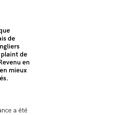
 que
is de
ngliers
 plaint de
 Revenu en
bien mieux
és.
ance a été