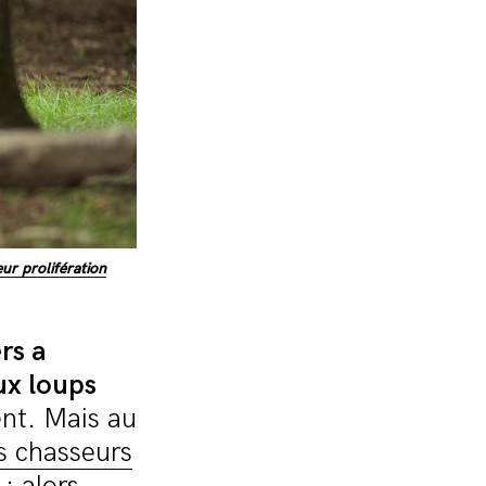
eur prolifération
rs a
ux loups
ent. Mais au
s chasseurs