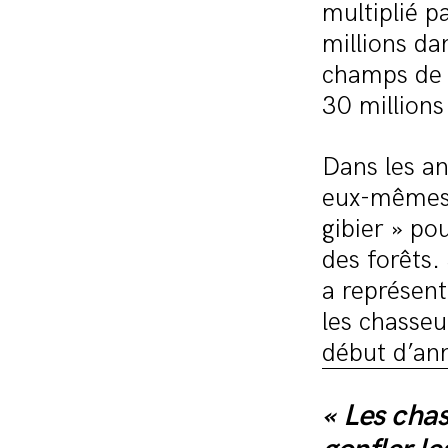
multiplié pa
millions da
champs de 
30 million
Dans les a
eux-mêmes 
gibier » po
des forêts.
a représent
les chasseu
début d’ann
« Les chas