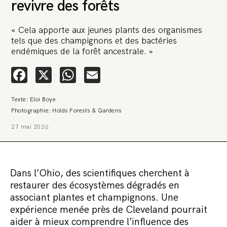
revivre des forêts
« Cela apporte aux jeunes plants des organismes
tels que des champignons et des bactéries
endémiques de la forêt ancestrale. »
Facebook
X
WhatsApp
Email
🚨 L’heure est grave. Une
multinationale tente d’anéantir La
Texte: Eloi Boye
Relève et La Peste 🤯
Photographie: Holds Forests & Gardens
🔥 Le groupe Pierre Fabre, qui pèse 3,2 milliards d’euros, nous
27 mai 2026
attaque en justice. Vous savez comment cela s’appelle ?
Une procédure bâillon. Notre tort ? Avoir voulu protéger
l’anonymat d’un habitant inquiet pour sa santé. Et aujourd’hui elle
veut nous faire taire. Cette procédure bâillon vise à nous affaiblir et,
peut-être, à nous faire disparaître. Pour nous sauver, nous lançons
Dans l’Ohio, des scientifiques cherchent à
aujourd’hui une grande campagne de soutien avec un premier
objectif de vendre 2 000 livres en un mois.
restaurer des écosystèmes dégradés en
associant plantes et champignons. Une
Continuer de lire l’article
expérience menée près de Cleveland pourrait
aider à mieux comprendre l’influence des