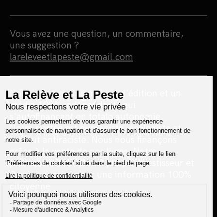
Vous avez une question, un commentaire,
une suggestion ?
lareleveetlapeste@gmail.com
Nous sommes une maison d'édition et un
média 100% indépendants qui
s'autofinancent en totale autonomie.
Notre portée est humaniste, écologiste et
surtout antiraciste. Nous nous finançons
grâce à la vente de nos livres. Notre
politique est simple : 0 pub, 0 investisseur et
0 prêt bancaire pour une information 100%
citoyenne