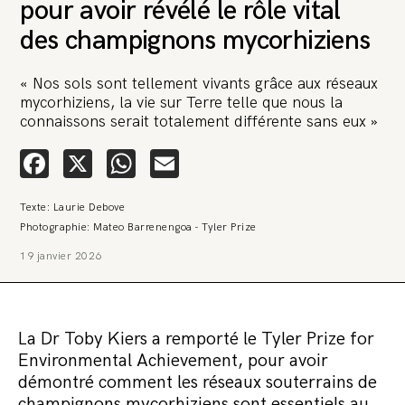
pour avoir révélé le rôle vital
des champignons mycorhiziens
« Nos sols sont tellement vivants grâce aux réseaux
mycorhiziens, la vie sur Terre telle que nous la
connaissons serait totalement différente sans eux »
🚨 L’heure est grave. Une
Facebook
X
WhatsApp
Email
multinationale tente d’anéantir La
Relève et La Peste 🤯
Texte: Laurie Debove
🔥 Le groupe Pierre Fabre, qui pèse 3,2 milliards d’euros, nous
Photographie: Mateo Barrenengoa - Tyler Prize
attaque en justice. Vous savez comment cela s’appelle ?
Une procédure bâillon. Notre tort ? Avoir voulu protéger
19 janvier 2026
l’anonymat d’un habitant inquiet pour sa santé. Et aujourd’hui elle
veut nous faire taire. Cette procédure bâillon vise à nous affaiblir et,
peut-être, à nous faire disparaître. Pour nous sauver, nous lançons
aujourd’hui une grande campagne de soutien avec un premier
objectif de vendre 2 000 livres en un mois.
La Dr Toby Kiers a remporté le Tyler Prize for
Continuer de lire l’article
Environmental Achievement, pour avoir
démontré comment les réseaux souterrains de
champignons mycorhiziens sont essentiels au