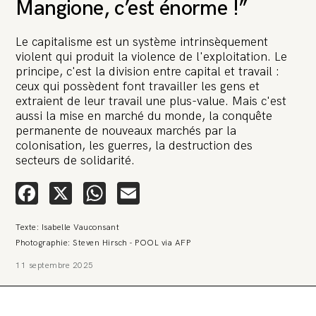
Mangione, c’est énorme !”
Le capitalisme est un système intrinsèquement
violent qui produit la violence de l'exploitation. Le
principe, c'est la division entre capital et travail :
ceux qui possèdent font travailler les gens et
extraient de leur travail une plus-value. Mais c'est
🚨 L’heure est grave. Une
aussi la mise en marché du monde, la conquête
multinationale tente d’anéantir La
permanente de nouveaux marchés par la
Relève et La Peste 🤯
colonisation, les guerres, la destruction des
secteurs de solidarité.
🔥 Le groupe Pierre Fabre, qui pèse 3,2 milliards d’euros, nous
attaque en justice. Vous savez comment cela s’appelle ?
Facebook
X
WhatsApp
Email
Une procédure bâillon. Notre tort ? Avoir voulu protéger
l’anonymat d’un habitant inquiet pour sa santé. Et aujourd’hui elle
veut nous faire taire. Cette procédure bâillon vise à nous affaiblir et,
Texte: Isabelle Vauconsant
peut-être, à nous faire disparaître. Pour nous sauver, nous lançons
aujourd’hui une grande campagne de soutien avec un premier
Photographie: Steven Hirsch - POOL via AFP
objectif de vendre 2 000 livres en un mois.
11 septembre 2025
Continuer de lire l’article