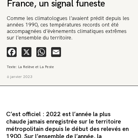
France, un signal funeste
Comme les climatologues l’avaient prédit depuis les
années 1990, ces températures records ont été
accompagnées d’évènements climatiques extrêmes
sur l’ensemble du territoire.
🚨 L’heure est grave. Une
Facebook
X
WhatsApp
Email
multinationale tente d’anéantir La
Relève et La Peste 🤯
Texte: La Relève et La Peste
🔥 Le groupe Pierre Fabre, qui pèse 3,2 milliards d’euros, nous
6 janvier 2023
attaque en justice. Vous savez comment cela s’appelle ?
Une procédure bâillon. Notre tort ? Avoir voulu protéger
l’anonymat d’un habitant inquiet pour sa santé. Et aujourd’hui elle
veut nous faire taire. Cette procédure bâillon vise à nous affaiblir et,
peut-être, à nous faire disparaître. Pour nous sauver, nous lançons
aujourd’hui une grande campagne de soutien avec un premier
objectif de vendre 2 000 livres en un mois.
C’est officiel : 2022 est l’année la plus
Continuer de lire l’article
chaude jamais enregistrée sur le territoire
métropolitain depuis le début des relevés en
1900. Sur l’ensemble de l’année, la