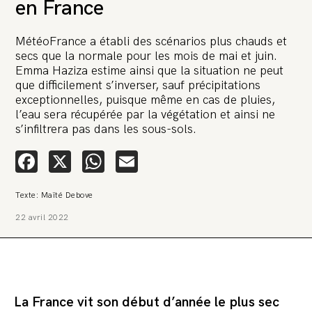
en France
MétéoFrance a établi des scénarios plus chauds et
secs que la normale pour les mois de mai et juin.
Emma Haziza estime ainsi que la situation ne peut
que difficilement s’inverser, sauf précipitations
exceptionnelles, puisque même en cas de pluies,
🚨 L’heure est grave. Une
l’eau sera récupérée par la végétation et ainsi ne
multinationale tente d’anéantir La
s’infiltrera pas dans les sous-sols.
Relève et La Peste 🤯
Facebook
X
WhatsApp
Email
🔥 Le groupe Pierre Fabre, qui pèse 3,2 milliards d’euros, nous
attaque en justice. Vous savez comment cela s’appelle ?
Une procédure bâillon. Notre tort ? Avoir voulu protéger
Texte: Maïté Debove
l’anonymat d’un habitant inquiet pour sa santé. Et aujourd’hui elle
veut nous faire taire. Cette procédure bâillon vise à nous affaiblir et,
22 avril 2022
peut-être, à nous faire disparaître. Pour nous sauver, nous lançons
aujourd’hui une grande campagne de soutien avec un premier
objectif de vendre 2 000 livres en un mois.
Continuer de lire l’article
La France vit son début d’année le plus sec