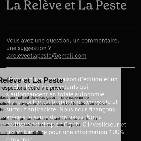
Vous avez une question, un commentaire,
une suggestion ?
lareleveetlapeste@gmail.com
Nous sommes une maison d'édition et un
média 100% indépendants qui
s'autofinancent en totale autonomie.
Notre portée est humaniste, écologiste et
surtout antiraciste. Nous nous finançons
grâce à la vente de nos livres. Notre
politique est simple : 0 pub, 0 investisseur et
0 prêt bancaire pour une information 100%
citoyenne