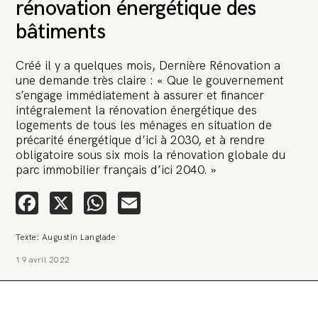
rénovation énergétique des
bâtiments
Créé il y a quelques mois, Dernière Rénovation a
une demande très claire : « Que le gouvernement
s’engage immédiatement à assurer et financer
🚨 L’heure est grave. Une
intégralement la rénovation énergétique des
multinationale tente d’anéantir La
logements de tous les ménages en situation de
précarité énergétique d’ici à 2030, et à rendre
Relève et La Peste 🤯
obligatoire sous six mois la rénovation globale du
parc immobilier français d’ici 2040. »
🔥 Le groupe Pierre Fabre, qui pèse 3,2 milliards d’euros, nous
attaque en justice. Vous savez comment cela s’appelle ?
Facebook
X
WhatsApp
Email
Une procédure bâillon. Notre tort ? Avoir voulu protéger
l’anonymat d’un habitant inquiet pour sa santé. Et aujourd’hui elle
veut nous faire taire. Cette procédure bâillon vise à nous affaiblir et,
peut-être, à nous faire disparaître. Pour nous sauver, nous lançons
Texte: Augustin Langlade
aujourd’hui une grande campagne de soutien avec un premier
objectif de vendre 2 000 livres en un mois.
19 avril 2022
Continuer de lire l’article