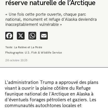
réserve naturelle de l’Arctique
« Une fois cette porte ouverte, chaque parc
national, monument et refuge d'Alaska deviendra
inacceptablement vulnérable »
Facebook
X
WhatsApp
Email
🚨 L’heure est grave. Une
multinationale tente d’anéantir La
Texte: La Relève et La Peste
Relève et La Peste 🤯
Photographie: U.S. Fish & Wildlife Service
🔥 Le groupe Pierre Fabre, qui pèse 3,2 milliards d’euros, nous
28 octobre 2025
attaque en justice. Vous savez comment cela s’appelle ?
Une procédure bâillon. Notre tort ? Avoir voulu protéger
l’anonymat d’un habitant inquiet pour sa santé. Et aujourd’hui elle
veut nous faire taire. Cette procédure bâillon vise à nous affaiblir et,
peut-être, à nous faire disparaître. Pour nous sauver, nous lançons
L'administration Trump a approuvé des plans
aujourd’hui une grande campagne de soutien avec un premier
objectif de vendre 2 000 livres en un mois.
visant à ouvrir la plaine côtière du Refuge
faunique national de l'Arctique en Alaska à
Continuer de lire l’article
d'éventuels forages pétroliers et gaziers. Les
communautés autochtones locales et