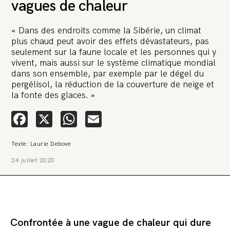
vagues de chaleur
« Dans des endroits comme la Sibérie, un climat
plus chaud peut avoir des effets dévastateurs, pas
seulement sur la faune locale et les personnes qui y
vivent, mais aussi sur le système climatique mondial
dans son ensemble, par exemple par le dégel du
🚨 L’heure est grave. Une
pergélisol, la réduction de la couverture de neige et
multinationale tente d’anéantir La
la fonte des glaces. »
Relève et La Peste 🤯
Facebook
X
WhatsApp
Email
🔥 Le groupe Pierre Fabre, qui pèse 3,2 milliards d’euros, nous
attaque en justice. Vous savez comment cela s’appelle ?
Une procédure bâillon. Notre tort ? Avoir voulu protéger
Texte: Laurie Debove
l’anonymat d’un habitant inquiet pour sa santé. Et aujourd’hui elle
veut nous faire taire. Cette procédure bâillon vise à nous affaiblir et,
24 juillet 2020
peut-être, à nous faire disparaître. Pour nous sauver, nous lançons
aujourd’hui une grande campagne de soutien avec un premier
objectif de vendre 2 000 livres en un mois.
Continuer de lire l’article
Confrontée à une vague de chaleur qui dure