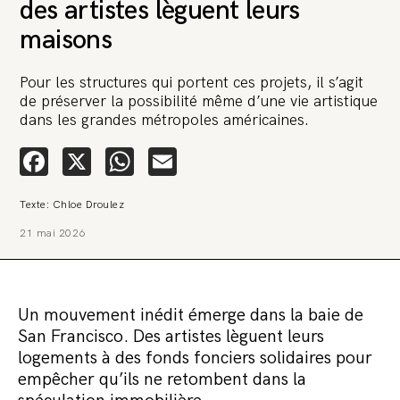
des artistes lèguent leurs
maisons
Pour les structures qui portent ces projets, il s’agit
de préserver la possibilité même d’une vie artistique
dans les grandes métropoles américaines.
Facebook
X
WhatsApp
Email
🚨 L’heure est grave. Une
multinationale tente d’anéantir La
Relève et La Peste 🤯
Texte: Chloe Droulez
21 mai 2026
🔥 Le groupe Pierre Fabre, qui pèse 3,2 milliards d’euros, nous
attaque en justice. Vous savez comment cela s’appelle ?
Une procédure bâillon. Notre tort ? Avoir voulu protéger
l’anonymat d’un habitant inquiet pour sa santé. Et aujourd’hui elle
veut nous faire taire. Cette procédure bâillon vise à nous affaiblir et,
Un mouvement inédit émerge dans la baie de
peut-être, à nous faire disparaître. Pour nous sauver, nous lançons
aujourd’hui une grande campagne de soutien avec un premier
San Francisco. Des artistes lèguent leurs
objectif de vendre 2 000 livres en un mois.
logements à des fonds fonciers solidaires pour
Continuer de lire l’article
empêcher qu’ils ne retombent dans la