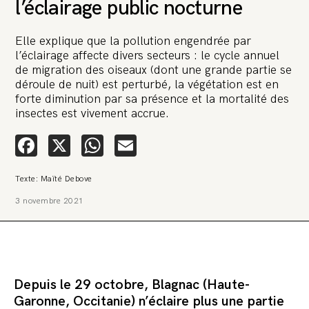
l’éclairage public nocturne
Elle explique que la pollution engendrée par
l’éclairage affecte divers secteurs : le cycle annuel
de migration des oiseaux (dont une grande partie se
déroule de nuit) est perturbé, la végétation est en
forte diminution par sa présence et la mortalité des
🚨 L’heure est grave. Une
insectes est vivement accrue.
multinationale tente d’anéantir La
Facebook
X
WhatsApp
Email
Relève et La Peste 🤯
🔥 Le groupe Pierre Fabre, qui pèse 3,2 milliards d’euros, nous
Texte: Maïté Debove
attaque en justice. Vous savez comment cela s’appelle ?
Une procédure bâillon. Notre tort ? Avoir voulu protéger
3 novembre 2021
l’anonymat d’un habitant inquiet pour sa santé. Et aujourd’hui elle
veut nous faire taire. Cette procédure bâillon vise à nous affaiblir et,
peut-être, à nous faire disparaître. Pour nous sauver, nous lançons
aujourd’hui une grande campagne de soutien avec un premier
objectif de vendre 2 000 livres en un mois.
Continuer de lire l’article
Depuis le 29 octobre, Blagnac (Haute-
Garonne, Occitanie) n’éclaire plus une partie