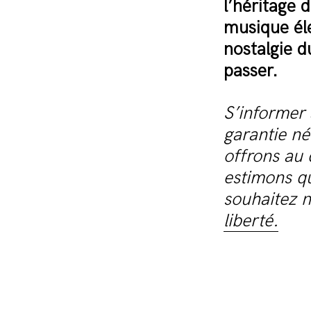
l’héritage 
musique éle
nostalgie d
passer.
S’informer 
garantie n
offrons au 
estimons qu
souhaitez n
liberté.