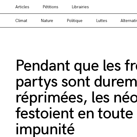
Articles
Pétitions
Librairies
Vous cherchez un média alternatif ? Un média en
Climat
Nature
Politique
Luttes
Alternati
Pendant que les f
partys sont dure
réprimées, les né
festoient en toute
impunité