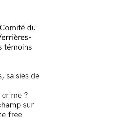
u Comité du
errières-
s témoins
s, saisies de
e crime ?
 champ sur
ne free