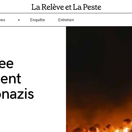
gagé sur l'écologie et l'environnement ? La Relève et la Peste est un 
ves
Enquête
Entretien
ree
ment
onazis