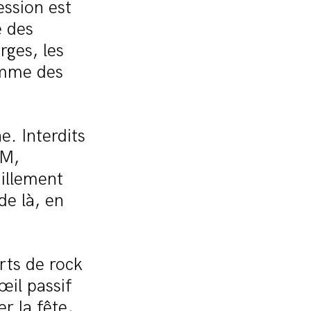
ession est
e des
rges, les
comme des
e. Interdits
9M,
uillement
de là, en
ts de rock
œil passif
r la fête,