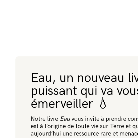
F
AI
R
E
U
N
D
O
Eau, un nouveau li
N
puissant qui va vou
émerveiller 💧
Notre livre
Eau
vous invite à prendre con
est à l’origine de toute vie sur Terre et qu
aujourd’hui une ressource rare et menac