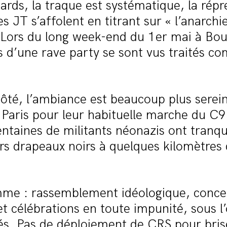
tards, la traque est systématique, la répr
es JT s’affolent en titrant sur « l’anarchi
 Lors du long week-end du 1er mai à Bou
s d’une rave party se sont vus traités 
côté, l’ambiance est beaucoup plus serein
 Paris pour leur habituelle marche du C
entaines de militants néonazis ont tranq
rs drapeaux noirs à quelques kilomètres 
me : rassemblement idéologique, concer
 et célébrations en toute impunité, sous l’
és. Pas de déploiement de CRS pour brise