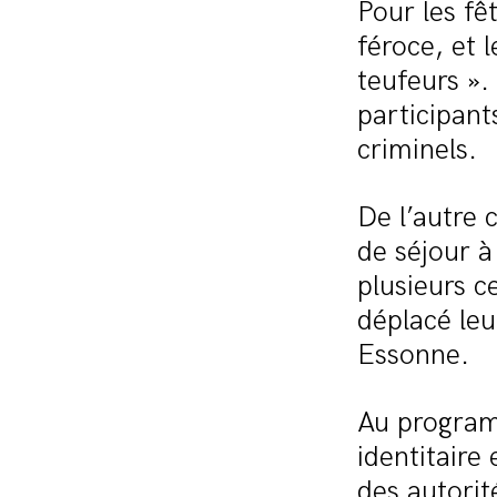
Pour les fê
féroce, et l
teufeurs ».
participant
criminels.
De l’autre 
de séjour à
plusieurs c
déplacé leu
Essonne.
Au program
identitaire
des autorit