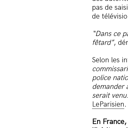
pas de sais
de télévisio
“Dans ce pa
fêtard”
, dé
Selon les 
commissaria
police nati
demander à 
serait venu
LeParisien
.
En France, 