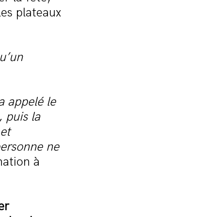
les plateaux
qu’un
a appelé le
 puis la
et
personne ne
nation à
er