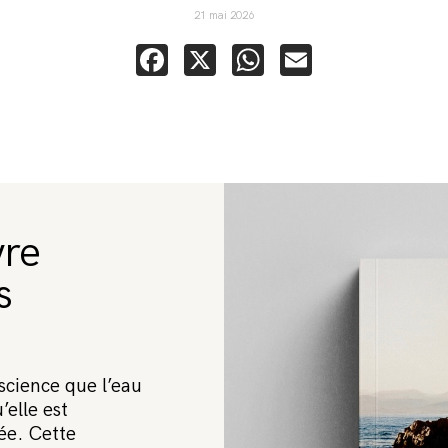
21 mai 2026
Facebook
X
WhatsApp
Email
vre
s
science que l’eau
’elle est
ée. Cette