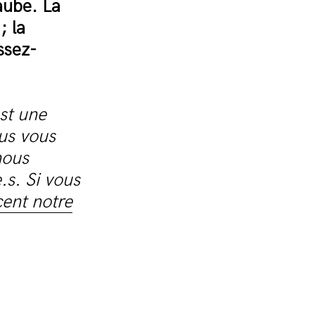
aube. La
; la
ssez-
st une
us vous
nous
.s. Si vous
cent notre