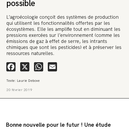
possible
L’agroécologie conçoit des systèmes de production
qui utilisent les fonctionnalités offertes par les
écosystèmes. Elle les amplifie tout en diminuant les
pressions exercées sur l’environnement (comme les
émissions de gaz à effet de serre, les intrants
🚨 L’heure est grave. Une
chimiques que sont les pesticides) et à préserver les
multinationale tente d’anéantir La
ressources naturelles.
Relève et La Peste 🤯
Facebook
X
WhatsApp
Email
🔥 Le groupe Pierre Fabre, qui pèse 3,2 milliards d’euros, nous
attaque en justice. Vous savez comment cela s’appelle ?
Une procédure bâillon. Notre tort ? Avoir voulu protéger
Texte: Laurie Debove
l’anonymat d’un habitant inquiet pour sa santé. Et aujourd’hui elle
veut nous faire taire. Cette procédure bâillon vise à nous affaiblir et,
20 février 2019
peut-être, à nous faire disparaître. Pour nous sauver, nous lançons
aujourd’hui une grande campagne de soutien avec un premier
objectif de vendre 2 000 livres en un mois.
Continuer de lire l’article
Bonne nouvelle pour le futur ! Une étude