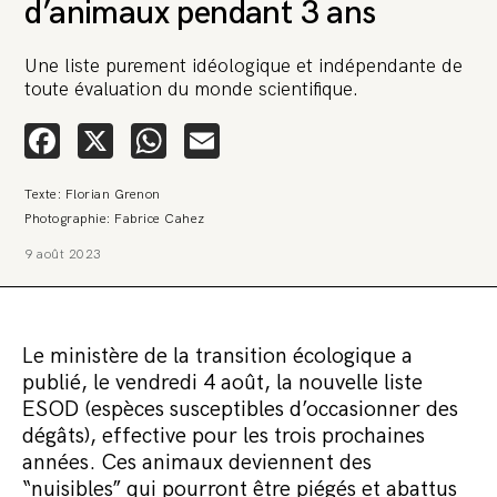
d’animaux pendant 3 ans
Une liste purement idéologique et indépendante de
toute évaluation du monde scientifique.
Facebook
X
WhatsApp
Email
Texte: Florian Grenon
🚨 L’heure est grave. Une
Photographie: Fabrice Cahez
multinationale tente d’anéantir La
9 août 2023
Relève et La Peste 🤯
🔥 Le groupe Pierre Fabre, qui pèse 3,2 milliards d’euros, nous
attaque en justice. Vous savez comment cela s’appelle ?
Une procédure bâillon. Notre tort ? Avoir voulu protéger
Le ministère de la transition écologique a
l’anonymat d’un habitant inquiet pour sa santé. Et aujourd’hui elle
publié, le vendredi 4 août, la nouvelle liste
veut nous faire taire. Cette procédure bâillon vise à nous affaiblir et,
peut-être, à nous faire disparaître. Pour nous sauver, nous lançons
ESOD (espèces susceptibles d’occasionner des
aujourd’hui une grande campagne de soutien avec un premier
dégâts), effective pour les trois prochaines
objectif de vendre 2 000 livres en un mois.
années. Ces animaux deviennent des
Continuer de lire l’article
“nuisibles” qui pourront être piégés et abattus