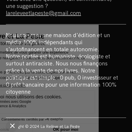
une suggestion ?
lareleveetlapeste@gmail.com
Nous sommes une maison d'édition et un
média 100% indépendants qui
s'autofinancent en totale autonomie.
Notre portée est humaniste, écologiste et
surtout antiraciste. Nous nous finançons
grâce à la vente de nos livres. Notre
politique est simple : 0 pub, 0 investisseur et
0 prêt bancaire pour une information 100%
citoyenne
Copyright © 2024 La Relève et La Peste