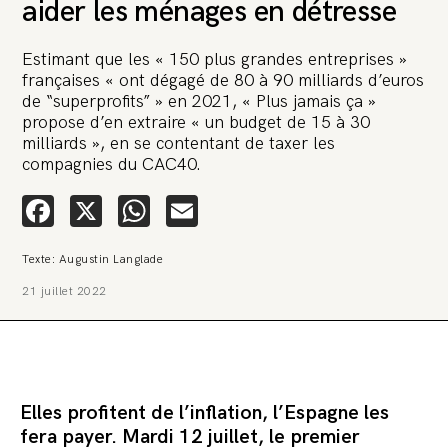
aider les ménages en détresse
Estimant que les « 150 plus grandes entreprises »
françaises « ont dégagé de 80 à 90 milliards d’euros
de “superprofits” » en 2021, « Plus jamais ça »
propose d’en extraire « un budget de 15 à 30
milliards », en se contentant de taxer les
🚨 L’heure est grave. Une
compagnies du CAC40.
multinationale tente d’anéantir La
Relève et La Peste 🤯
Facebook
X
WhatsApp
Email
🔥 Le groupe Pierre Fabre, qui pèse 3,2 milliards d’euros, nous
Texte: Augustin Langlade
attaque en justice. Vous savez comment cela s’appelle ?
Une procédure bâillon. Notre tort ? Avoir voulu protéger
21 juillet 2022
l’anonymat d’un habitant inquiet pour sa santé. Et aujourd’hui elle
veut nous faire taire. Cette procédure bâillon vise à nous affaiblir et,
peut-être, à nous faire disparaître. Pour nous sauver, nous lançons
aujourd’hui une grande campagne de soutien avec un premier
objectif de vendre 2 000 livres en un mois.
Continuer de lire l’article
Elles profitent de l’inflation, l’Espagne les
fera payer. Mardi 12 juillet, le premier