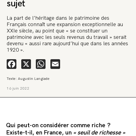
sujet
La part de l’héritage dans le patrimoine des
Français connaît une expansion exceptionnelle au
XXIe siècle, au point que « se constituer un
patrimoine avec les seuls revenus du travail » serait
devenu « aussi rare aujourd’hui que dans les années
🚨 L’heure est grave. Une
1920 ».
multinationale tente d’anéantir La
Relève et La Peste 🤯
Facebook
X
WhatsApp
Email
🔥 Le groupe Pierre Fabre, qui pèse 3,2 milliards d’euros, nous
Texte: Augustin Langlade
attaque en justice. Vous savez comment cela s’appelle ?
Une procédure bâillon. Notre tort ? Avoir voulu protéger
16 juin 2022
l’anonymat d’un habitant inquiet pour sa santé. Et aujourd’hui elle
veut nous faire taire. Cette procédure bâillon vise à nous affaiblir et,
peut-être, à nous faire disparaître. Pour nous sauver, nous lançons
aujourd’hui une grande campagne de soutien avec un premier
objectif de vendre 2 000 livres en un mois.
Continuer de lire l’article
Qui peut-on considérer comme riche ?
Existe-t-il, en France, un
« seuil de richesse »