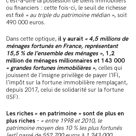
c’est-à-dire la possession de biens immobiliers
ou financiers : cette fois-ci, le seuil de richesse
est fixé
« au triple du patrimoine médian »
, soit
490 000 euros.
Dans cette optique,
il y aurait
« 4,5 millions de
ménages fortunés en France, représentant
15,5 % de l’ensemble des ménages »
, 1,2
million de ménages millionnaires et 143 000
« grandes fortunes immobilières »
, celles qui
jouissent de l’insigne privilège de payer l’IFI,
l’impôt sur la fortune immobilière remplaçant,
depuis 2017, celui de solidarité sur la fortune
(ISF).
Les riches « en patrimoine » sont de plus en
plus riches
–
« entre 1998 et 2010, le
patrimoine moyen des 10 % les plus fortunés
[est]
pass
é de 552
700 euros
à 1 243
000