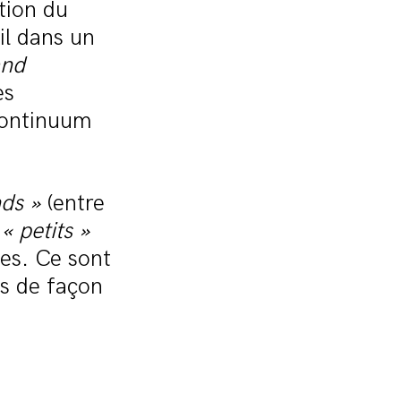
tion du
il dans un
and
es
 continuum
ds »
(entre
s
« petits »
les. Ce sont
és de façon