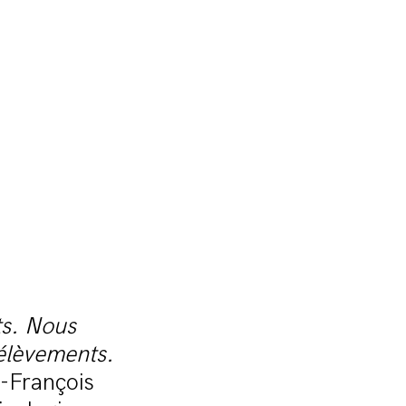
ts. Nous
rélèvements.
n-François