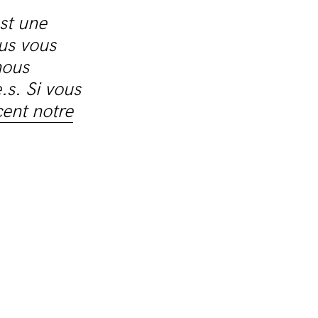
st une
us vous
nous
.s. Si vous
cent notre