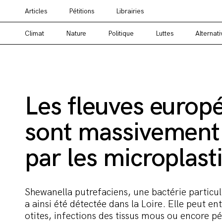
Articles
Pétitions
Librairies
Vous cherchez un média alternatif ? Un média en
Climat
Nature
Politique
Luttes
Alternati
Les fleuves europ
sont massivement
par les microplast
Shewanella putrefaciens, une bactérie particul
a ainsi été détectée dans la Loire. Elle peut en
otites, infections des tissus mous ou encore pé