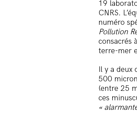
19 laborato
CNRS. L’équ
numéro spé
Pollution R
consacrés à
terre-mer 
Il y a deux
500 micromè
(entre 25 m
ces minuscu
« alarmant