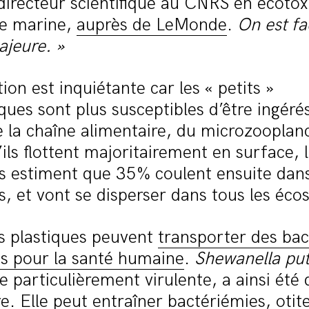
directeur scientifique au CNRS en écotox
e marine,
auprès de LeMonde
.
On est fa
ajeure. »
ion est inquiétante car les « petits »
ques sont plus susceptibles d’être ingérés
 la chaîne alimentaire, du microzooplan
’ils flottent majoritairement en surface, 
es estiment que 35% coulent ensuite dans
, et vont se disperser dans tous les éco
s plastiques peuvent
transporter des bac
s pour la santé humaine
.
Shewanella put
e particulièrement virulente, a ainsi été
re. Elle peut entraîner bactériémies, otit