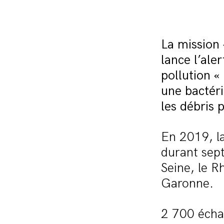
La mission
lance l’ale
pollution «
une bactéri
les débris 
En 2019, la
durant sept
Seine, le Rh
Garonne.
2 700 échan