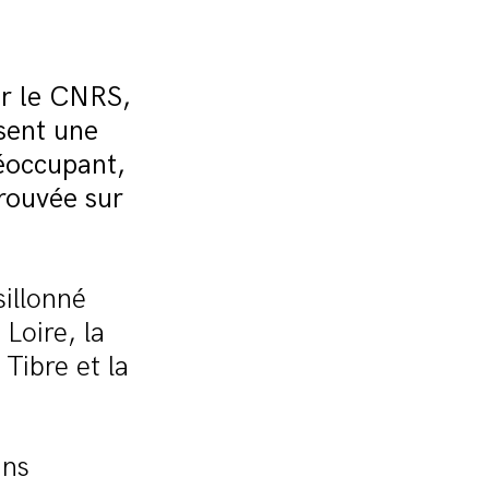
ar le CNRS,
ssent une
réoccupant,
rouvée sur
sillonné
Loire, la
 Tibre et la
ans