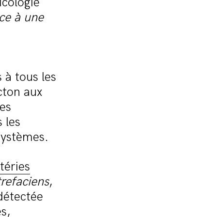
icologie
ce à une
 à tous les
cton aux
les
 les
systèmes.
téries
refaciens
,
 détectée
es,