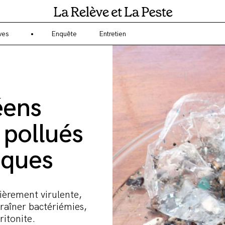
gagé sur l'écologie et l'environnement ? La Relève et la Peste est un 
ves
Enquête
Entretien
éens
 pollués
iques
ièrement virulente,
traîner bactériémies,
ritonite.