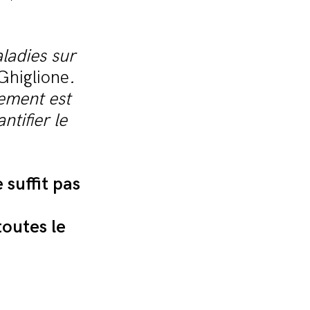
aladies sur
Ghiglione
.
ement est
ntifier le
 suffit pas
toutes le