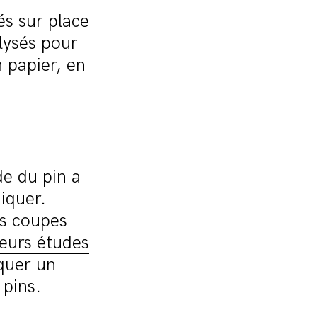
s sur place
lysés pour
 papier, en
e du pin a
diquer.
es coupes
ieurs études
iquer un
 pins.