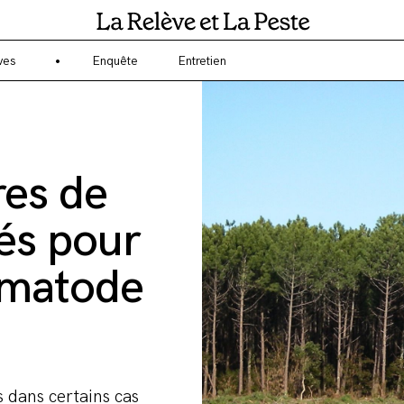
gagé sur l'écologie et l'environnement ? La Relève et la Peste est un 
ves
Enquête
Entretien
res de
sés pour
nématode
s dans certains cas