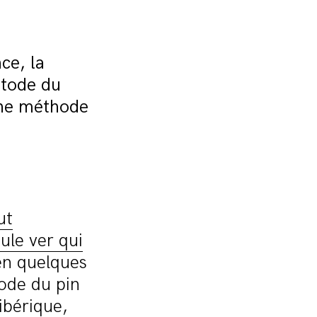
ce, la
atode du
Une méthode
ut
ule ver qui
en quelques
ode du pin
 ibérique,