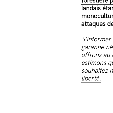
forestière 
landais ét
monoculture
attaques d
S’informer 
garantie n
offrons au 
estimons qu
souhaitez n
liberté.