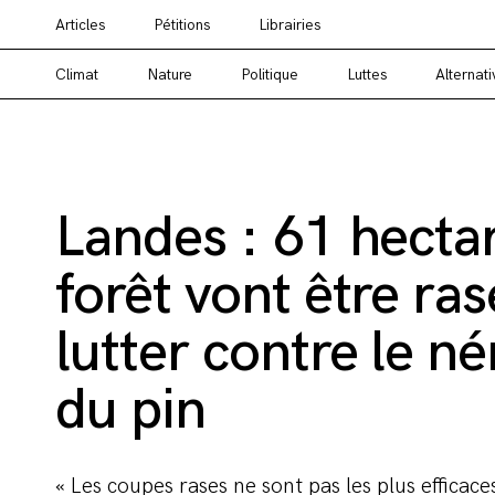
Articles
Pétitions
Librairies
Vous cherchez un média alternatif ? Un média en
Climat
Nature
Politique
Luttes
Alternati
Landes : 61 hecta
forêt vont être ra
lutter contre le 
du pin
« Les coupes rases ne sont pas les plus efficace