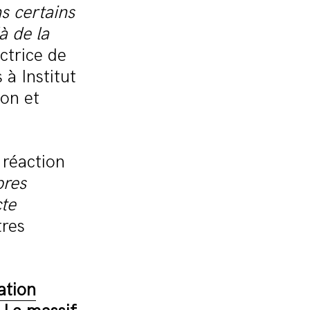
s certains
à de la
ectrice de
 à Institut
ion et
 réaction
bres
cte
tres
ation