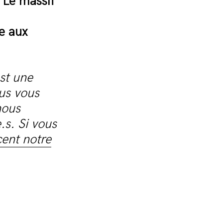
Le massif
e aux
st une
us vous
nous
.s. Si vous
cent notre