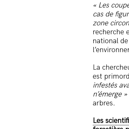
«
Les coupe
cas de figu
zone circon
recherche e
national de
l’environn
La chercheu
est primord
infestés av
n’émerge
»
arbres.
Les scienti