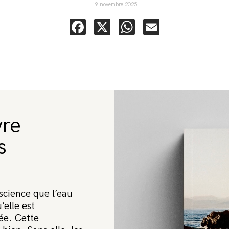
19 novembre 2025
Facebook
X
WhatsApp
Email
vre
s
science que l’eau
’elle est
ée. Cette