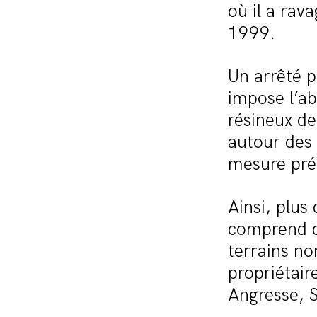
où il a rav
1999.
Un arrêté p
impose l’a
résineux de
autour des 
mesure pré
Ainsi, plus
comprend de
terrains no
propriétair
Angresse, 