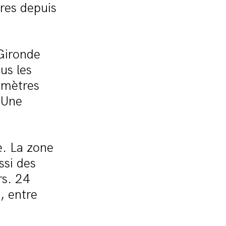
ares depuis
 Gironde
us les
 mètres
 Une
e. La zone
ssi des
rs. 24
, entre