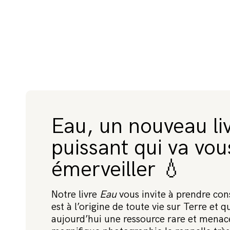
F
AI
R
E
U
N
D
O
Eau, un nouveau li
N
puissant qui va vou
émerveiller 💧
Notre livre
Eau
vous invite à prendre con
est à l’origine de toute vie sur Terre et qu
aujourd’hui une ressource rare et menac