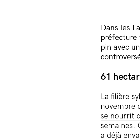
Dans les La
préfecture
pin avec u
controvers
61 hectar
La filière 
novembre d
se nourrit 
semaines. 
a déjà envah