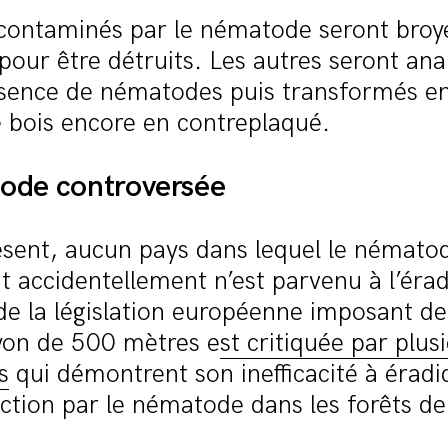
 contaminés par le nématode seront broyé
pour être détruits. Les autres seront ana
absence de nématodes puis transformés en
 bois encore en contreplaqué.
ode controversée
ésent, aucun pays dans lequel le nématod
it accidentellement n’est parvenu à l’éra
é de la législation européenne imposant d
yon de 500 mètres e
st critiquée par plus
s
qui démontrent son inefficacité à érad
ection par le nématode dans les forêts de