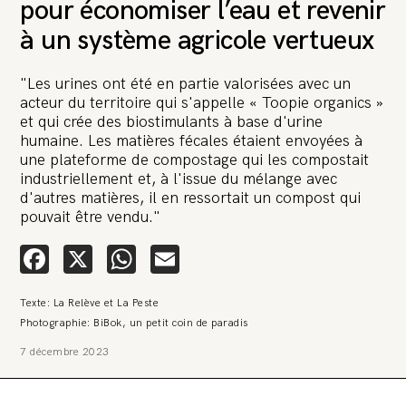
pour économiser l’eau et revenir
à un système agricole vertueux
"Les urines ont été en partie valorisées avec un
acteur du territoire qui s'appelle « Toopie organics »
et qui crée des biostimulants à base d'urine
🚨 L’heure est grave. Une
humaine. Les matières fécales étaient envoyées à
multinationale tente d’anéantir La
une plateforme de compostage qui les compostait
industriellement et, à l'issue du mélange avec
Relève et La Peste 🤯
d'autres matières, il en ressortait un compost qui
pouvait être vendu."
🔥 Le groupe Pierre Fabre, qui pèse 3,2 milliards d’euros, nous
attaque en justice. Vous savez comment cela s’appelle ?
Facebook
X
WhatsApp
Email
Une procédure bâillon. Notre tort ? Avoir voulu protéger
l’anonymat d’un habitant inquiet pour sa santé. Et aujourd’hui elle
veut nous faire taire. Cette procédure bâillon vise à nous affaiblir et,
peut-être, à nous faire disparaître. Pour nous sauver, nous lançons
Texte: La Relève et La Peste
aujourd’hui une grande campagne de soutien avec un premier
Photographie: BiBok, un petit coin de paradis
objectif de vendre 2 000 livres en un mois.
7 décembre 2023
Continuer de lire l’article