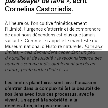
pas essayer de faire »
, écrit
Cornelius
Castoriadis
.
À l’heure où l’on cultive frénétiquement
l’illimité, l’urgence d’atterrir et de comprendre
de quoi nous dépendons est plus que jamais
saillante. Comme le rappelle le manifeste du
Muséum national d’Histoire naturelle,
Face aux
limites
,
« cela demandera cependant un peu
d’humilité et de lucidité : la reconnaissance des
humains comme indissolublement ancrés en
nature, petite partie d’elle (…) »
.
Les limites planétaires sont ainsi l’occasion
d’entrer dans la complexité (et la beauté) de
nos liens avec tous ces processus, avec le
vivant. Un appel à la sobriété, à la
décélération, à la juste mesure.