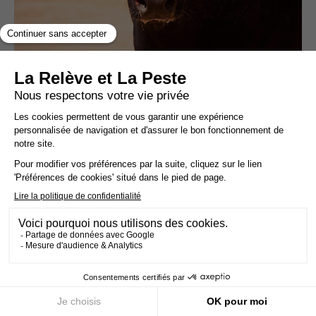
« Ballons à la tête », blessures, long transport
: le spectacle de vachettes qui révolte
Pour vous informer librement, faites
partie de nos
80 000
abonnés.
Deux emails par semaine.
Conçu pour vous éveiller et vous donner les clés
pour agir au quotidien.