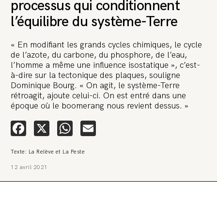
processus qui conditionnent
l’équilibre du système-Terre
« En modifiant les grands cycles chimiques, le cycle
de l’azote, du carbone, du phosphore, de l’eau,
l’homme a même une influence isostatique », c’est-
🚨 L’heure est grave. Une
à-dire sur la tectonique des plaques, souligne
multinationale tente d’anéantir La
Dominique Bourg. « On agit, le système-Terre
rétroagit, ajoute celui-ci. On est entré dans une
Relève et La Peste 🤯
époque où le boomerang nous revient dessus. »
🔥 Le groupe Pierre Fabre, qui pèse 3,2 milliards d’euros, nous
Facebook
X
WhatsApp
Email
attaque en justice. Vous savez comment cela s’appelle ?
Une procédure bâillon. Notre tort ? Avoir voulu protéger
l’anonymat d’un habitant inquiet pour sa santé. Et aujourd’hui elle
veut nous faire taire. Cette procédure bâillon vise à nous affaiblir et,
Texte: La Relève et La Peste
peut-être, à nous faire disparaître. Pour nous sauver, nous lançons
aujourd’hui une grande campagne de soutien avec un premier
12 avril 2021
objectif de vendre 2 000 livres en un mois.
Continuer de lire l’article