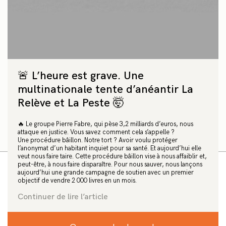
d’élevage vivants
« C'est un grand jour à célébrer et très attendu.
Pendant des décennies, les animaux d’élevage ont
subi ces exportations insensées et pénibles vers le
continent – mais plus maintenant ! »
🚨 L’heure est grave. Une
Facebook
X
WhatsApp
Email
multinationale tente d’anéantir La
Relève et La Peste 🤯
Texte: Laurie Debove
Photographie: Roee Shpernik / Wikimedia Commons
🔥 Le groupe Pierre Fabre, qui pèse 3,2 milliards d’euros, nous
attaque en justice. Vous savez comment cela s’appelle ?
15 mai 2024
Une procédure bâillon. Notre tort ? Avoir voulu protéger
l’anonymat d’un habitant inquiet pour sa santé. Et aujourd’hui elle
veut nous faire taire. Cette procédure bâillon vise à nous affaiblir et,
peut-être, à nous faire disparaître. Pour nous sauver, nous lançons
aujourd’hui une grande campagne de soutien avec un premier
objectif de vendre 2 000 livres en un mois.
C’est une décision historique pour le bien-être
animal : le Parlement britannique a voté
Continuer de lire l’article
interdiction de l'export d'animaux d'élevage
vivants destinés à l'abattage ou à