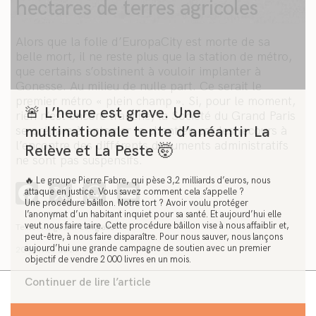
hectares de terres agricoles
Alors que la folie d’EuropaCity est morte de sa
belle mort, il ne reste plus que la station de métro,
que certains s’obstinent à vouloir implanter à
Gonesse. Au milieu de nulle part. Ce serait le
premier métro « plein champ ». Si, pour le moment,
🚨 L’heure est grave. Une
rien n’est encore tranché, la Société du Grand Paris
multinationale tente d’anéantir La
se prépare à entamer le chantier, car les recours à
Relève et La Peste 🤯
l’encontre des différents documents administratifs
ne sont pas suspensifs.
🔥 Le groupe Pierre Fabre, qui pèse 3,2 milliards d’euros, nous
attaque en justice. Vous savez comment cela s’appelle ?
Facebook
X
WhatsApp
Email
Une procédure bâillon. Notre tort ? Avoir voulu protéger
l’anonymat d’un habitant inquiet pour sa santé. Et aujourd’hui elle
veut nous faire taire. Cette procédure bâillon vise à nous affaiblir et,
Texte: Augustin Langlade
peut-être, à nous faire disparaître. Pour nous sauver, nous lançons
aujourd’hui une grande campagne de soutien avec un premier
20 janvier 2021
objectif de vendre 2 000 livres en un mois.
Continuer de lire l’article