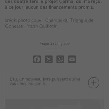
des quatre fers le projet Carma, qui n’a reçu,
à ce jour, aucun des financements promis.
crédit photo couv :
Champs du Triangle de
Gonesse – Yann Guillotin
Augustin Langlade
20 janvier 2021
Facebook
X
WhatsApp
Email
Eau, un nouveau livre puissant qui va
vous émerveiller 💧