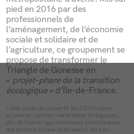
pied en 2016 par des
professionnels de
l’aménagement, de l’économie
sociale et solidaire et de
l’agriculture, ce groupement se
propose de transformer le
Triangle de Gonesse en
«
projet-phare de la transition
écologique
» d’Île-de-France.
L’idée serait de convertir les 670 hectares
actuels en cultures maraîchères biologiques,
afin de fournir aux communes environnantes
des produits locaux et de saison, tout en