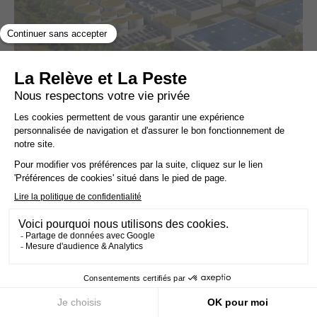
En pleine crise de l’eau, la Préfète de
Gironde autorise une méga-usine de
saumons
LUTTE LOCALE