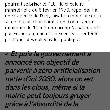
pourrait se briser le PLU :
la circulaire
ministérielle du 8 février 1973
, répondant à
une exigence de l’Organisation mondiale de la
santé, qui affichait l’ambition d’octroyer un
minimum de 10 mètres carrés d’espaces verts
par Francilien, une norme censée orienter les
politiques des collectivités publiques.
«
Et puis le gouvernement a
annoncé son objectif de
parvenir à zéro artificialisation
nette d’ici 2030, alors on est
dans les clous, même si la
mairie peut toujours gruger
grâce à l’absurdité de la