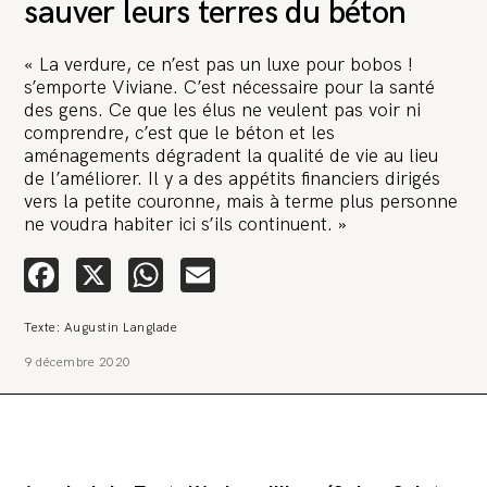
sauver leurs terres du béton
« La verdure, ce n’est pas un luxe pour bobos !
s’emporte Viviane. C’est nécessaire pour la santé
des gens. Ce que les élus ne veulent pas voir ni
comprendre, c’est que le béton et les
aménagements dégradent la qualité de vie au lieu
🚨 L’heure est grave. Une
de l’améliorer. Il y a des appétits financiers dirigés
multinationale tente d’anéantir La
vers la petite couronne, mais à terme plus personne
Relève et La Peste 🤯
ne voudra habiter ici s’ils continuent. »
Facebook
X
WhatsApp
Email
🔥 Le groupe Pierre Fabre, qui pèse 3,2 milliards d’euros, nous
attaque en justice. Vous savez comment cela s’appelle ?
Une procédure bâillon. Notre tort ? Avoir voulu protéger
l’anonymat d’un habitant inquiet pour sa santé. Et aujourd’hui elle
Texte: Augustin Langlade
veut nous faire taire. Cette procédure bâillon vise à nous affaiblir et,
peut-être, à nous faire disparaître. Pour nous sauver, nous lançons
9 décembre 2020
aujourd’hui une grande campagne de soutien avec un premier
objectif de vendre 2 000 livres en un mois.
Continuer de lire l’article