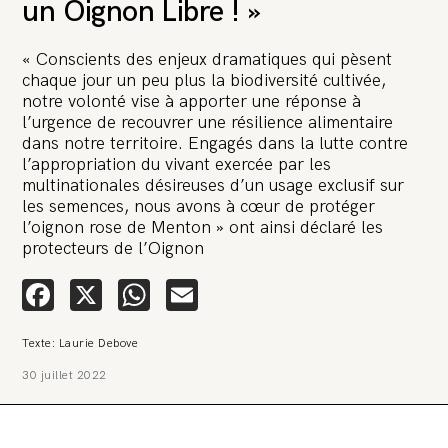
un Oignon Libre ! »
« Conscients des enjeux dramatiques qui pèsent
chaque jour un peu plus la biodiversité cultivée,
notre volonté vise à apporter une réponse à
l’urgence de recouvrer une résilience alimentaire
dans notre territoire. Engagés dans la lutte contre
🚨 L’heure est grave. Une
l’appropriation du vivant exercée par les
multinationale tente d’anéantir La
multinationales désireuses d’un usage exclusif sur
Relève et La Peste 🤯
les semences, nous avons à cœur de protéger
l’oignon rose de Menton » ont ainsi déclaré les
protecteurs de l’Oignon
🔥 Le groupe Pierre Fabre, qui pèse 3,2 milliards d’euros, nous
attaque en justice. Vous savez comment cela s’appelle ?
Une procédure bâillon. Notre tort ? Avoir voulu protéger
Facebook
X
WhatsApp
Email
l’anonymat d’un habitant inquiet pour sa santé. Et aujourd’hui elle
veut nous faire taire. Cette procédure bâillon vise à nous affaiblir et,
peut-être, à nous faire disparaître. Pour nous sauver, nous lançons
aujourd’hui une grande campagne de soutien avec un premier
Texte: Laurie Debove
objectif de vendre 2 000 livres en un mois.
30 juillet 2022
Continuer de lire l’article