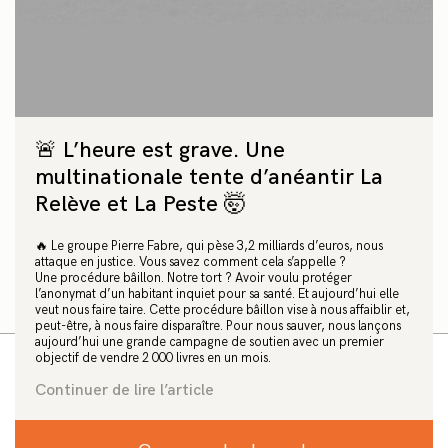
la-loi en hébergeant une famille
sans-abri
« C’est en tant que citoyenne que je l’ai fait. La
décision a été prise pour tirer la sonnette d’alarme.
Cela faisait trois semaines qu’on ne proposait pas
🚨 L’heure est grave. Une
de solution et que des familles étaient à la rue. »
multinationale tente d’anéantir La
Facebook
X
WhatsApp
Email
Relève et La Peste 🤯
🔥 Le groupe Pierre Fabre, qui pèse 3,2 milliards d’euros, nous
Texte: Maïté Debove
attaque en justice. Vous savez comment cela s’appelle ?
Photographie: Collectif "Jamais Sans Toit"
Une procédure bâillon. Notre tort ? Avoir voulu protéger
l’anonymat d’un habitant inquiet pour sa santé. Et aujourd’hui elle
16 janvier 2024
veut nous faire taire. Cette procédure bâillon vise à nous affaiblir et,
peut-être, à nous faire disparaître. Pour nous sauver, nous lançons
aujourd’hui une grande campagne de soutien avec un premier
objectif de vendre 2 000 livres en un mois.
Continuer de lire l’article
Le vendredi 12 janvier au matin, la directrice de
l’école élémentaire Simone-Veil, au sud-ouest
de Toulouse, a été convoquée par le Rectorat