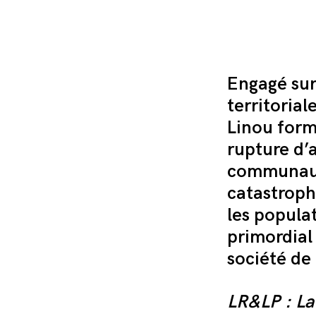
Engagé sur
territorial
Linou forme
rupture d’
communa
catastroph
les populat
primordial
société de
LR&LP : La 