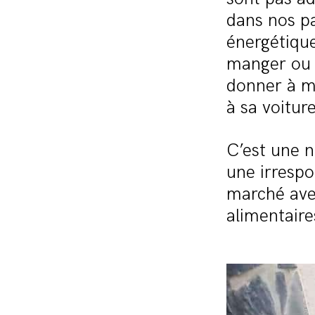
dans nos pa
énergétiqu
manger ou c
donner à m
à sa voiture
C’est une n
une irrespon
marché ave
alimentaire