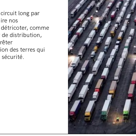
 circuit long par
uire nos
se détricoter, comme
 de distribution,
rrêter
ction des terres qui
 sécurité.