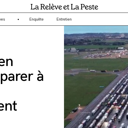
gagé sur l'écologie et l'environnement ? La Relève et la Peste est un 
ves
Enquête
Entretien
en
éparer à
ent