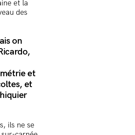
ine et la
veau des
ais on
Ricardo,
ométrie et
oltes, et
chiquier
, ils ne se
n sur-carnée