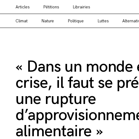
Articles
Pétitions
Librairies
Vous cherchez un média alternatif ? Un média en
Climat
Nature
Politique
Luttes
Alternati
« Dans un monde 
crise, il faut se pr
une rupture
d’approvisionnem
alimentaire »