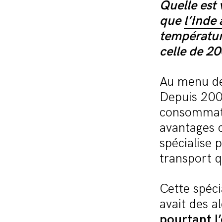
Quelle est 
que
l’Inde 
températur
celle de 2
Au menu de
Depuis 2008
consommatio
avantages c
spécialise p
transport q
Cette spécia
avait des a
pourtant l