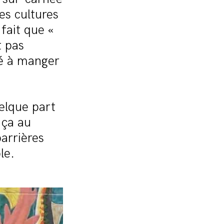
es cultures
fait que «
t pas
é à manger
elque part
t ça au
arrières
le.