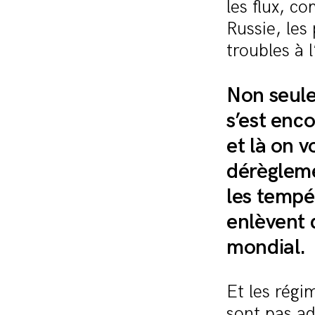
les flux, c
Russie, le
troubles à l
Non seule
s’est enc
et là on v
dérègleme
les tempé
enlèvent d
mondial.
Et les régi
sont pas ad