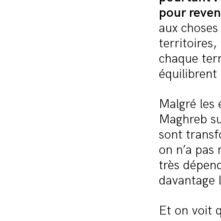
pour reven
aux choses 
territoires
chaque terri
équilibrent 
Malgré les 
Maghreb sui
sont transf
on n’a pas 
très dépen
davantage l
Et on voit 