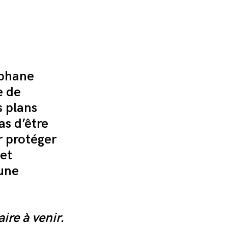
e
éphane
e de
s plans
pas d’être
r protéger
jet
 une
ire à venir.