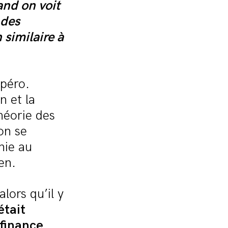
and on voit
 des
similaire à
péro.
n et la
héorie des
on se
inie au
en.
alors qu’il y
était
 finance