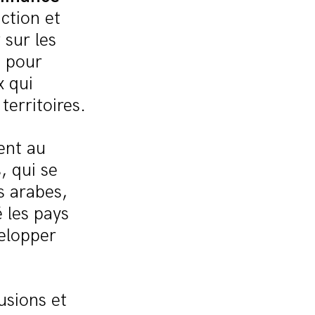
uction et
 sur les
, pour
x qui
territoires.
ent au
, qui se
s arabes,
 les pays
elopper
usions et