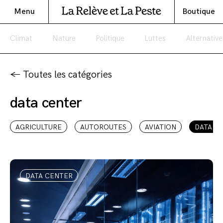
Menu
Boutique
Climat
Nature
Politique
Luttes
Alternative
← Toutes les catégories
data center
AGRICULTURE
AUTOROUTES
AVIATION
DATA C
DATA CENTER