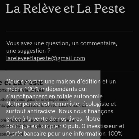
Vous avez une question, un commentaire,
une suggestion ?
lareleveetlapeste@gmail.com
Nous sommes une maison d'édition et un
média 100% indépendants qui
s'autofinancent en totale autonomie.
Notre portée est humaniste, écologiste et
surtout antiraciste. Nous nous finançons
grâce à la vente de nos livres. Notre
politique est simple : 0 pub, 0 investisseur et
0 prêt bancaire pour une information 100%