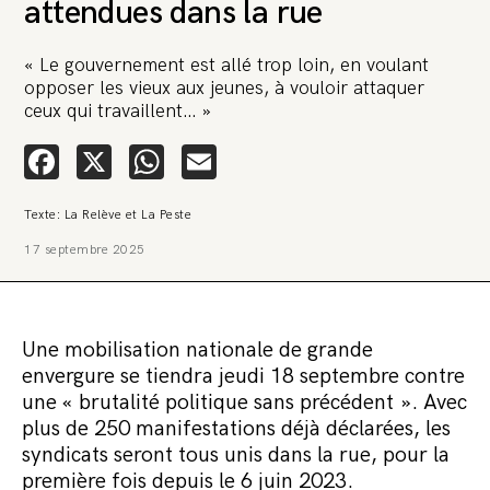
attendues dans la rue
« Le gouvernement est allé trop loin, en voulant
opposer les vieux aux jeunes, à vouloir attaquer
ceux qui travaillent… »
Facebook
X
WhatsApp
Email
🚨 L’heure est grave. Une
multinationale tente d’anéantir La
Texte: La Relève et La Peste
Relève et La Peste 🤯
17 septembre 2025
🔥 Le groupe Pierre Fabre, qui pèse 3,2 milliards d’euros, nous
attaque en justice. Vous savez comment cela s’appelle ?
Une procédure bâillon. Notre tort ? Avoir voulu protéger
l’anonymat d’un habitant inquiet pour sa santé. Et aujourd’hui elle
veut nous faire taire. Cette procédure bâillon vise à nous affaiblir et,
Une mobilisation nationale de grande
peut-être, à nous faire disparaître. Pour nous sauver, nous lançons
envergure se tiendra jeudi 18 septembre contre
aujourd’hui une grande campagne de soutien avec un premier
objectif de vendre 2 000 livres en un mois.
une « brutalité politique sans précédent ». Avec
plus de 250 manifestations déjà déclarées, les
Continuer de lire l’article
syndicats seront tous unis dans la rue, pour la
première fois depuis le 6 juin 2023.