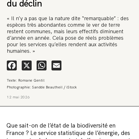
du déclin
« Il n’y a pas que la nature dite “remarquable” : des
espèces très abondantes comme le ver de terre
restent communes, mais leurs effectifs diminuent
d’année en année. Cela pose de réels problèmes
pour les services qu’elles rendent aux activités
humaines. »
🚨 L’heure est grave. Une
multinationale tente d’anéantir La
Facebook
X
WhatsApp
Email
Relève et La Peste 🤯
Texte: Romane Gentil
🔥 Le groupe Pierre Fabre, qui pèse 3,2 milliards d’euros, nous
attaque en justice. Vous savez comment cela s’appelle ?
Photographie: Sandde Beautheil / iStock
Une procédure bâillon. Notre tort ? Avoir voulu protéger
l’anonymat d’un habitant inquiet pour sa santé. Et aujourd’hui elle
12 mai 2026
veut nous faire taire. Cette procédure bâillon vise à nous affaiblir et,
peut-être, à nous faire disparaître. Pour nous sauver, nous lançons
aujourd’hui une grande campagne de soutien avec un premier
objectif de vendre 2 000 livres en un mois.
Que sait-on de l’état de la biodiversité en
Continuer de lire l’article
France ? Le service statistique de l’énergie, des