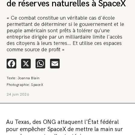
de réserves naturelles à SpaceX
« Ce combat constitue un véritable cas d'école
permettant de déterminer si le gouvernement et le
peuple américain sont prêts à tolérer qu'une
entreprise dirigée par un milliardaire limite l'accès
des citoyens à leurs terres… Et utilise ces espaces
🚨 L’heure est grave. Une
comme source de profit »
multinationale tente d’anéantir La
Relève et La Peste 🤯
Facebook
X
WhatsApp
Email
🔥 Le groupe Pierre Fabre, qui pèse 3,2 milliards d’euros, nous
Texte: Joanna Blain
attaque en justice. Vous savez comment cela s’appelle ?
Une procédure bâillon. Notre tort ? Avoir voulu protéger
Photographie: SpaceX
l’anonymat d’un habitant inquiet pour sa santé. Et aujourd’hui elle
veut nous faire taire. Cette procédure bâillon vise à nous affaiblir et,
24 juin 2026
peut-être, à nous faire disparaître. Pour nous sauver, nous lançons
aujourd’hui une grande campagne de soutien avec un premier
objectif de vendre 2 000 livres en un mois.
Continuer de lire l’article
Au Texas, des ONG attaquent l'État fédéral
pour empêcher SpaceX de mettre la main sur