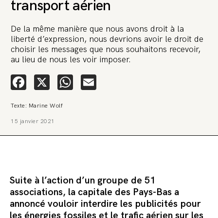
transport aérien
De la même manière que nous avons droit à la
liberté d’expression, nous devrions avoir le droit de
choisir les messages que nous souhaitons recevoir,
au lieu de nous les voir imposer.
🚨 L’heure est grave. Une
Facebook
X
WhatsApp
Email
multinationale tente d’anéantir La
Relève et La Peste 🤯
Texte: Marine Wolf
🔥 Le groupe Pierre Fabre, qui pèse 3,2 milliards d’euros, nous
15 janvier 2021
attaque en justice. Vous savez comment cela s’appelle ?
Une procédure bâillon. Notre tort ? Avoir voulu protéger
l’anonymat d’un habitant inquiet pour sa santé. Et aujourd’hui elle
veut nous faire taire. Cette procédure bâillon vise à nous affaiblir et,
peut-être, à nous faire disparaître. Pour nous sauver, nous lançons
aujourd’hui une grande campagne de soutien avec un premier
objectif de vendre 2 000 livres en un mois.
Suite à l’action d’un groupe de 51
Continuer de lire l’article
associations, la capitale des Pays-Bas a
annoncé vouloir interdire les publicités pour
les énergies fossiles et le trafic aérien sur les