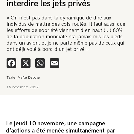
interdire les jets privés
« On n'est pas dans la dynamique de dire aux
individus de mettre des cols roulés. Il faut aussi que
les efforts de sobriété viennent d'en haut (...) 80%
de la population mondiale n'a jamais mis les pieds
dans un avion, et je ne parle même pas de ceux qui
🚨 L’heure est grave. Une multinationale
ont déjà volé à bord d'un jet privé »
d’anéantir La Relève et La Peste 🤯
Facebook
X
WhatsApp
Email
🔥 Le groupe Pierre Fabre, qui pèse 3,2 milliards d’euros, nous attaque en 
Vous savez comment cela s’appelle ?
Une procédure bâillon. Notre tort ? Avoir voulu protéger l’anonymat d’un 
Texte: Maïté Debove
inquiet pour sa santé. Et aujourd’hui elle veut nous faire taire. Cette procé
vise à nous affaiblir et, peut-être, à nous faire disparaître. Pour nous sauve
15 novembre 2022
lançons aujourd’hui une grande campagne de soutien avec un premier obj
vendre 2 000 livres en un mois.
Continuer de lire l’article
Commander le pack
Le jeudi 10 novembre, une campagne
d’actions a été menée simultanément par