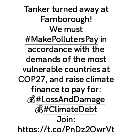
Tanker turned away at
Farnborough!
We must
#MakePollutersPay
in
accordance with the
demands of the most
vulnerable countries at
COP27, and raise climate
finance to pay for:
💰
#LossAndDamage
💰
#ClimateDebt
Join:
https://t.co/PnDz2OwrVt